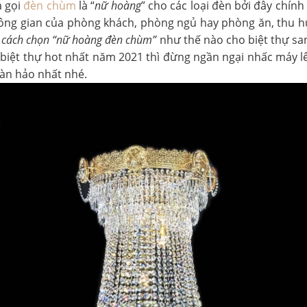
a gọi
đèn chùm
là “
nữ hoàng
” cho các loại đèn bởi đây chính
ông gian của phòng khách, phòng ngủ hay phòng ăn, thu h
t
cách chọn “nữ hoàng đèn chùm”
như thế nào cho biệt thự sa
iệt thự hot nhất năm 2021 thì đừng ngần ngại nhấc máy lê
àn hảo nhất nhé.