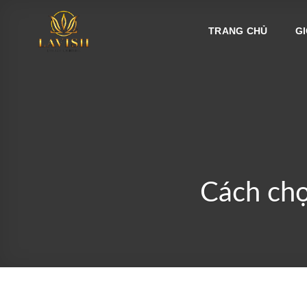
Bỏ
qua
TRANG CHỦ
GI
nội
dung
Cách chọ