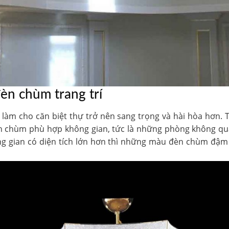
èn chùm trang trí
làm cho căn biệt thự trở nên sang trọng và hài hòa hơn. 
èn chùm phù hợp không gian, tức là những phòng không q
g gian có diện tích lớn hơn thì những màu đèn chùm đậm 