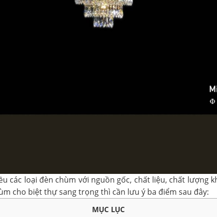
hiều các loại đèn chùm với nguồn gốc, chất liệu, chất lượng
 cho biệt thự sang trọng thì cần lưu ý ba điểm sau đây:
MỤC LỤC