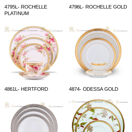
4795L- ROCHELLE
4796L- ROCHELLE GOLD
PLATINUM
4861L- HERTFORD
4874- ODESSA GOLD