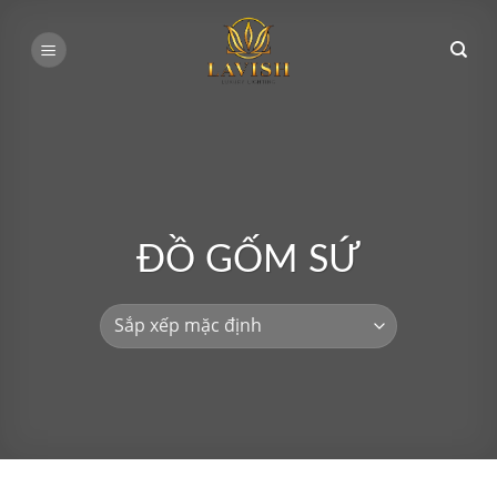
Bỏ
qua
nội
dung
ĐỒ GỐM SỨ