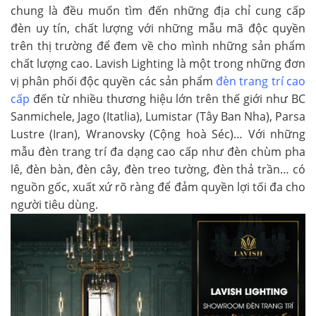
chung là đều muốn tìm đến những địa chỉ cung cấp
đèn uy tín, chất lượng với những mẫu mã độc quyền
trên thị trường để đem về cho mình những sản phẩm
chất lượng cao. Lavish Lighting là một trong những đơn
vị phân phối độc quyền các sản phẩm
đèn trang trí cao
cấp
đến từ nhiều thương hiệu lớn trên thế giới như BC
Sanmichele, Jago (Itatlia), Lumistar (Tây Ban Nha), Parsa
Lustre (Iran), Wranovsky (Cộng hoà Séc)… Với những
mẫu đèn trang trí đa dạng cao cấp như đèn chùm pha
lê, đèn bàn, đèn cây, đèn treo tường, đèn thả trần… có
nguồn gốc, xuất xứ rõ ràng để đảm quyền lợi tối đa cho
người tiêu dùng.