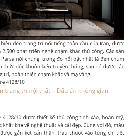
hiệu đèn trang trí nổi tiếng toàn cầu của Iran, được
ơn 2.500 phát triển nghề chạm khắc thủ công. Các sản
 Parsa nói chung, trong đó nổi bật nhất là đèn chùm
h thức đúc khuôn kiểu truyền thống, sau đó được các
g trí, hoàn thiện chạm khắc và mạ vàng.
n trang trí nội thất – Dấu ấn không gian
 4128/10 được thiết kế thủ công tinh xảo, hoàn mỹ,
 khắt khe về nghệ thuật và cái đẹp. Cùng với đó, màu
được gắn kết cẩn thận, trau chuốt vào từng chi tiết