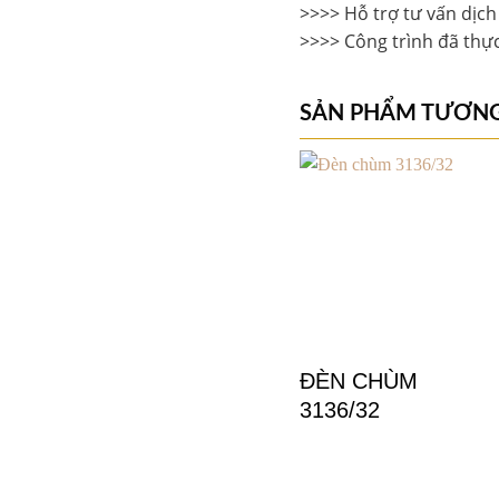
>>>> Hỗ trợ tư vấn dịch 
>>>> Công trình đã thực
SẢN PHẨM TƯƠN
+
ĐÈN CHÙM
3136/32