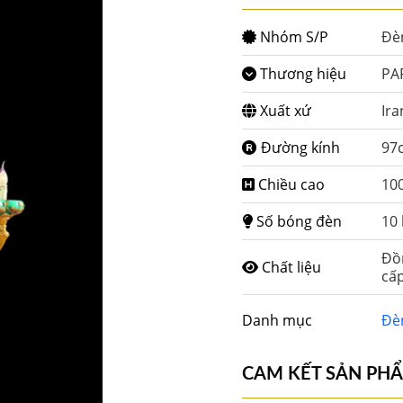
Nhóm S/P
Đè
Thương hiệu
PA
Xuất xứ
Ira
Đường kính
97
Chiều cao
10
Số bóng đèn
10
Đồn
Chất liệu
cấp
Danh mục
Đè
CAM KẾT SẢN PH