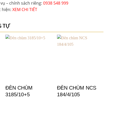
vụ – chính sách riêng: 
0938 548 999
 hiện: 
XEM CHI TIẾT 
G TỰ
+
+
ĐÈN CHÙM
ĐÈN CHÙM NCS
Đ
3185/10+5
184/4/105
31