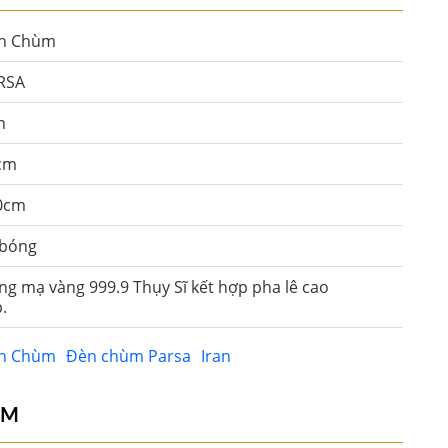
n Chùm
RSA
n
cm
0cm
 bóng
g mạ vàng 999.9 Thụy Sĩ kết hợp pha lê cao
.
n Chùm
Đèn chùm Parsa
Iran
ẨM