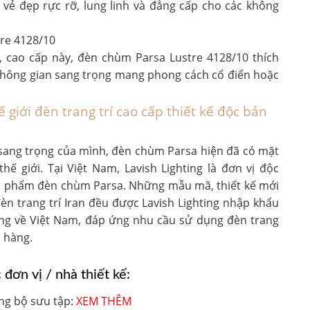
vẻ đẹp rực rỡ, lung linh và đẳng cấp cho các không
g, cao cấp này, đèn chùm Parsa Lustre 4128/10 thích
không gian sang trọng mang phong cách cổ điển hoặc
ế giới đèn trang trí cao cấp thiết kế độc bản
à sang trọng của mình, đèn chùm Parsa hiện đã có mặt
hế giới. Tại Việt Nam, Lavish Lighting là đơn vị độc
n phẩm đèn chùm Parsa. Những mẫu mã, thiết kế mới
èn trang trí Iran đều được Lavish Lighting nhập khẩu
óng về Việt Nam, đáp ứng nhu cầu sử dụng đèn trang
h hàng.
đơn vị / nhà thiết kế:
ng bộ sưu tập: 
XEM THÊM