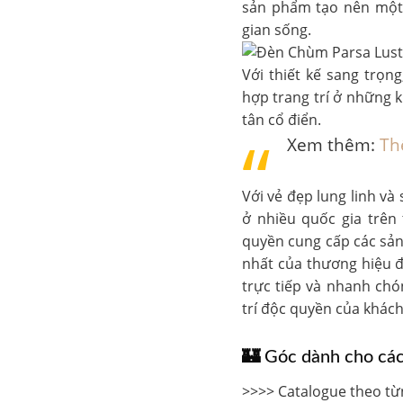
sản phẩm tạo nên một 
gian sống.
Với thiết kế sang trọn
hợp trang trí ở những 
tân cổ điển.
Xem thêm:
Th
Với vẻ đẹp lung linh v
ở nhiều quốc gia trên t
quyền cung cấp các sả
nhất của thương hiệu đ
trực tiếp và nhanh ch
trí độc quyền của khác
🏰
Góc dành cho các 
>>>> Catalogue theo từ