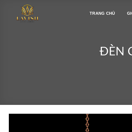
Bỏ
qua
TRANG CHỦ
GI
nội
dung
ĐÈN 