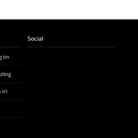
Social
 tin
hường
 trì