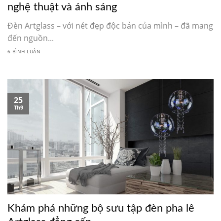
nghệ thuật và ánh sáng
Đèn Artglass – với nét đẹp độc bản của mình – đã mang
đến nguồn...
6 BÌNH LUẬN
25
Th9
Khám phá những bộ sưu tập đèn pha lê