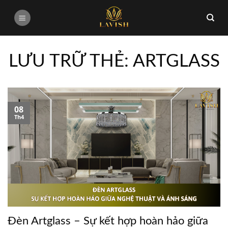
Bỏ
qua
nội
dung
LƯU TRỮ THẺ:
ARTGLASS
08
Th4
Đèn Artglass – Sự kết hợp hoàn hảo giữa