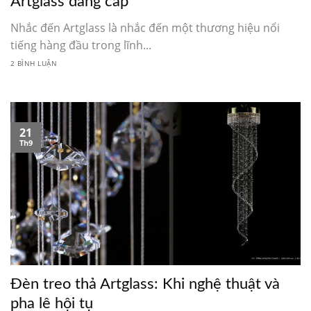
Artglass đẳng cấp
Nhắc đến Artglass là nhắc đến một thương hiệu nổi
tiếng hàng đầu trong lĩnh...
2 BÌNH LUẬN
21
Th9
Đèn treo thả Artglass: Khi nghệ thuật và
pha lê hội tụ