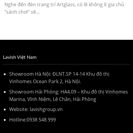
Nghe đến đèn trang trí Artglass, có lẽ không ít gia chủ
“sành chơi” sẽ...
Lavish Việt Nam
Showroom Hà Nội: ĐLNT.SP 14-14 Khu đô thị
Vinhomes Ocean Park 2, Hà Nội.
Showroom Hải Phòng: HA4.09 – Khu đô thị Vinhomes
Marina, Vĩnh Niệm, Lê Chân, Hải Phòng
Website: lavishgroup.vn
Hotline:
0938 548 999