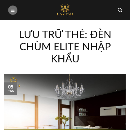
Bỏ
qua
nội
dung
LƯU TRỮ THẺ:
ĐÈN
CHÙM ELITE NHẬP
KHẨU
05
Th6