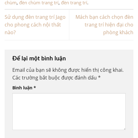
chùm
,
đèn chùm trang trí
,
đèn trang trí
.
Sử dụng đèn trang trí Jago
Mách bạn cách chọn đèn
cho phong cách nội thất
trang trí hiện đại cho
nào?
phòng khách
Để lại một bình luận
Email của bạn sẽ không được hiển thị công khai.
Các trường bắt buộc được đánh dấu
*
Bình luận
*