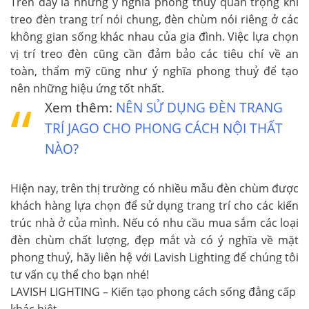
Trên đây là những ý nghĩa phong thuỷ quan trọng khi
treo đèn trang trí nói chung, đèn chùm nói riêng ở các
không gian sống khác nhau của gia đình. Việc lựa chọn
vị trí treo đèn cũng cần đảm bảo các tiêu chí về an
toàn, thẩm mỹ cũng như ý nghĩa phong thuỷ để tạo
nên những hiệu ứng tốt nhất.
Xem thêm:
NÊN SỬ DỤNG ĐÈN TRANG
TRÍ JAGO CHO PHONG CÁCH NỘI THẤT
NÀO?
Hiện nay, trên thị trường có nhiều mẫu đèn chùm được
khách hàng lựa chọn để sử dụng trang trí cho các kiến
trúc nhà ở của mình. Nếu có nhu cầu mua sắm các loại
đèn chùm chất lượng, đẹp mắt và có ý nghĩa về mặt
phong thuỷ, hãy liên hệ với Lavish Lighting để chúng tôi
tư vấn cụ thể cho bạn nhé!
LAVISH LIGHTING – Kiến tạo phong cách sống đẳng cấp