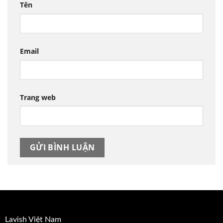
Tên
Email
Trang web
Lavish Việt Nam