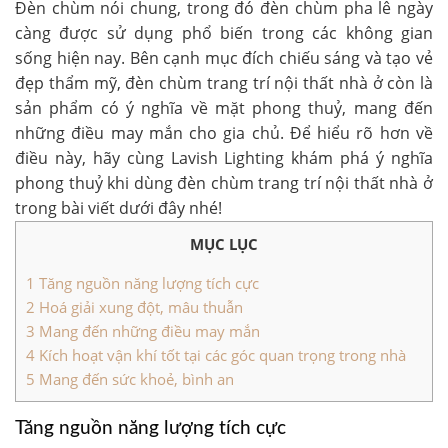
Đèn chùm nói chung, trong đó đèn chùm pha lê ngày
càng được sử dụng phổ biến trong các không gian
sống hiện nay. Bên cạnh mục đích chiếu sáng và tạo vẻ
đẹp thẩm mỹ, đèn chùm trang trí nội thất nhà ở còn là
sản phẩm có ý nghĩa về mặt phong thuỷ, mang đến
những điều may mắn cho gia chủ. Để hiểu rõ hơn về
điều này, hãy cùng Lavish Lighting khám phá ý nghĩa
phong thuỷ khi dùng đèn chùm trang trí nội thất nhà ở
trong bài viết dưới đây nhé!
MỤC LỤC
1
Tăng nguồn năng lượng tích cực
2
Hoá giải xung đột, mâu thuẫn
3
Mang đến những điều may mắn
4
Kích hoạt vận khí tốt tại các góc quan trọng trong nhà
5
Mang đến sức khoẻ, bình an
Tăng nguồn năng lượng tích cực