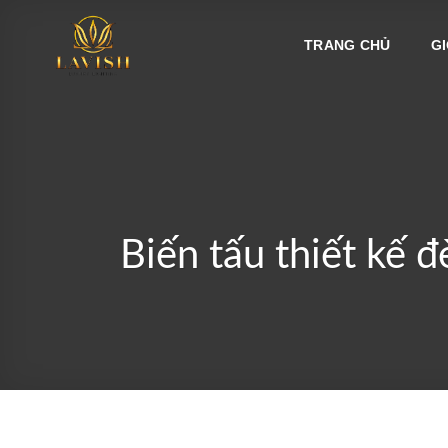
Bỏ
qua
TRANG CHỦ
GI
nội
dung
Biến tấu thiết kế 