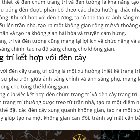
p
thiết kế đèn chùm trang trí
và đèn tường là khả năng tạo
ều bóng đèn được phân bố theo các chiều hướng khác nhau
òng. Khi kết hợp với đèn tường, ta có thể tạo ra ánh sáng 
u lên trần nhà, tạo ra một không gian rộng mở và thoáng 
hấn và tạo ra không gian hài hòa và truyền cảm hứng.
g trí và đèn tường cũng mang lại lợi ích về chức năng và
ng chính, tạo ra độ sáng chung cho không gian.
 trí kết hợp với đèn cây
với đèn cây trang trí cũng là một xu hướng thiết kế trang tr
t sự pha trộn giữa ánh sáng chính và ánh sáng phụ, mang 
ọng cho tổng thể không gian.
 của việc kết hợp đèn chùm trang trí và đèn cây trang trí 
 trang trí thường được treo từ trần nhà, tạo ra một điểm 
có thể đặt các đèn cây xung quanh không gian, tạo ra một
 giúp tạo ra một không gian cân đối, tránh sự mất cân bằ