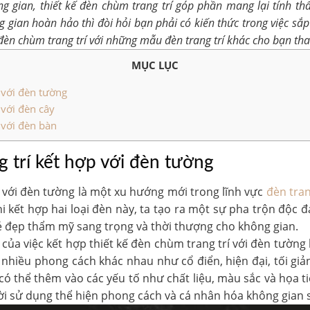
g gian, thiết kế đèn chùm trang trí góp phần mang lại tính t
gian hoàn hảo thì đòi hỏi bạn phải có kiến thức trong việc sắp 
đèn chùm trang trí với những mẫu đèn trang trí khác cho bạn th
MỤC LỤC
 với đèn tường
 với đèn cây
 với đèn bàn
g trí kết hợp với đèn tường
 với đèn tường là một xu hướng mới trong lĩnh vực
đèn tran
i kết hợp hai loại đèn này, ta tạo ra một sự pha trộn độc 
ẻ đẹp thẩm mỹ sang trọng và thời thượng cho không gian.
 của việc kết hợp
thiết kế đèn chùm trang trí
với đèn tường 
 nhiều phong cách khác nhau như cổ điển, hiện đại, tối giản
có thể thêm vào các yếu tố như chất liệu, màu sắc và họa t
i sử dụng thể hiện phong cách và cá nhân hóa không gian 