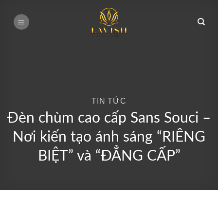
Bỏ
qua
nội
dung
TIN TỨC
Đèn chùm cao cấp Sans Souci –
Nơi kiến tạo ánh sáng “RIÊNG
BIỆT” và “ĐẲNG CẤP”