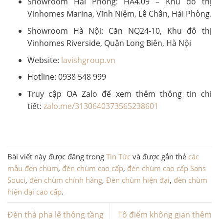
Showroom Hải Phòng: HA4.09 – Khu đô thị
Vinhomes Marina, Vĩnh Niệm, Lê Chân, Hải Phòng.
Showroom Hà Nội: Căn NQ24-10, Khu đô thị
Vinhomes Riverside, Quận Long Biên, Hà Nội
Website:
lavishgroup.vn
Hotline: 0938 548 999
Truy cập OA Zalo để xem thêm thông tin chi
tiết:
zalo.me/3130640373565238601
Bài viết này được đăng trong
Tin Tức
và được gắn thẻ
các
mẫu đèn chùm
,
đèn chùm cao cấp
,
đèn chùm cao cấp Sans
Souci
,
đèn chùm chính hãng
,
Đèn chùm hiện đại
,
đèn chùm
hiện đại cao cấp
.
Đèn thả pha lê thông tầng
Tô điểm không gian thêm