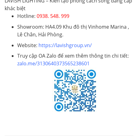
LAVISH LIGHTING – Kiến tạo phong cách sống đẳng cấp
khác biệt
Hotline:
0938. 548. 999
Showroom
: HA4.09 Khu đô thị Vinhome Marina ,
Lê Chân, Hải Phòng.
Website
:
https://lavishgroup.vn/
Truy cập OA Zalo để xem thêm thông tin chi tiết:
zalo.me/3130640373565238601