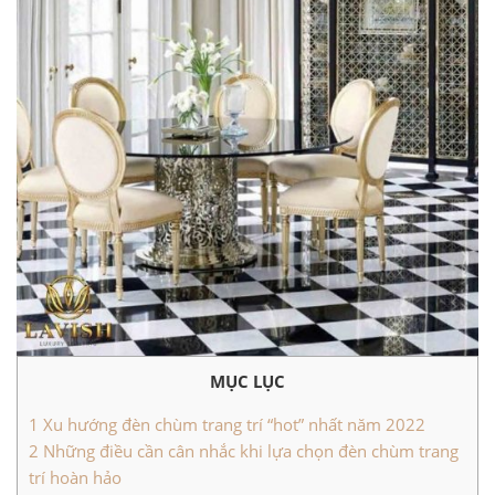
MỤC LỤC
1
Xu hướng đèn chùm trang trí “hot” nhất năm 2022
2
Những điều cần cân nhắc khi lựa chọn đèn chùm trang
trí hoàn hảo