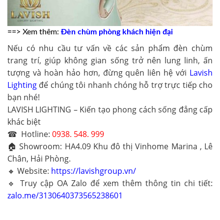
==> Xem thêm:
Đèn chùm phòng khách hiện đại
Nếu có nhu cầu tư vấn về các sản phẩm đèn chùm
trang trí, giúp không gian sống trở nên lung linh, ấn
tượng và hoàn hảo hơn, đừng quên liên hệ với
Lavish
Lighting
để chúng tôi nhanh chóng hỗ trợ trực tiếp cho
bạn nhé!
LAVISH LIGHTING – Kiến tạo phong cách sống đẳng cấp
khác biệt
☎ Hotline:
0938. 548. 999
🏠 Showroom
: HA4.09 Khu đô thị Vinhome Marina , Lê
Chân, Hải Phòng.
🔸 Website
:
https://lavishgroup.vn/
🔹 Truy cập OA Zalo để xem thêm thông tin chi tiết:
zalo.me/3130640373565238601