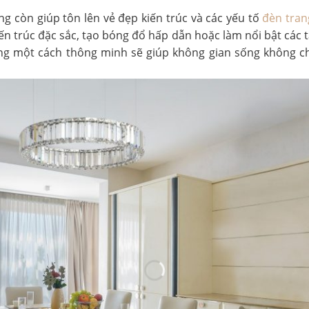
g còn giúp tôn lên vẻ đẹp kiến trúc và các yếu tố
đèn trang
n trúc đặc sắc, tạo bóng đổ hấp dẫn hoặc làm nổi bật các tá
áng một cách thông minh sẽ giúp không gian sống không c