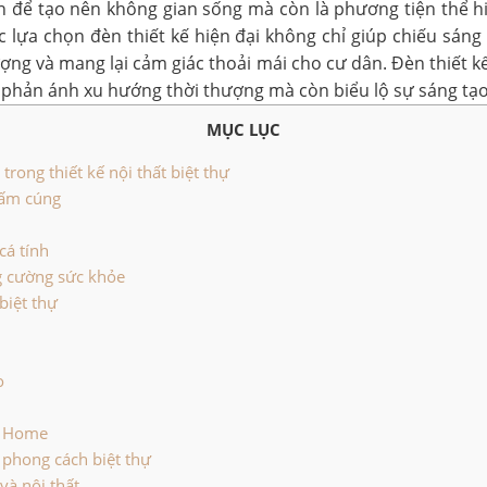
ản để tạo nên không gian sống mà còn là phương tiện thể h
iệc lựa chọn đèn thiết kế hiện đại không chỉ giúp chiếu sá
ợng và mang lại cảm giác thoải mái cho cư dân. Đèn thiết kế
ỉ phản ánh xu hướng thời thượng mà còn biểu lộ sự sáng tạo
MỤC LỤC
rong thiết kế nội thất biệt thự
 ấm cúng
cá tính
g cường sức khỏe
biệt thự
o
t Home
 phong cách biệt thự
và nội thất