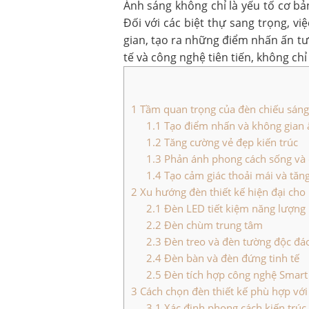
Ánh sáng không chỉ là yếu tố cơ b
Đối với các biệt thự sang trọng, v
gian, tạo ra những điểm nhấn ấn tư
tế và công nghệ tiên tiến, không ch
1
Tầm quan trọng của đèn chiếu sáng t
1.1
Tạo điểm nhấn và không gian
1.2
Tăng cường vẻ đẹp kiến trúc
1.3
Phản ánh phong cách sống và 
1.4
Tạo cảm giác thoải mái và tăn
2
Xu hướng đèn thiết kế hiện đại cho 
2.1
Đèn LED tiết kiệm năng lượng
2.2
Đèn chùm trung tâm
2.3
Đèn treo và đèn tường độc đá
2.4
Đèn bàn và đèn đứng tinh tế
2.5
Đèn tích hợp công nghệ Smar
3
Cách chọn đèn thiết kế phù hợp với
3.1
Xác định phong cách kiến trúc 