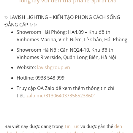
lộng lẫy với đèn thả pha lê Spiral Dia
✨ LAVISH LIGHTING – KIẾN TẠO PHONG CÁCH SỐNG
ĐẲNG CẤP ✨✨
Showroom Hải Phòng: HA4.09 – Khu đô thị
Vinhomes Marina, Vĩnh Niệm, Lê Chân, Hải Phòng.
Showroom Hà Nội: Căn NQ24-10, Khu đô thị
Vinhomes Riverside, Quận Long Biên, Hà Nội
Website:
lavishgroup.vn
Hotline: 0938 548 999
Truy cập OA Zalo để xem thêm thông tin chi
tiết:
zalo.me/3130640373565238601
Bài viết này được đăng trong
Tin Tức
và được gắn thẻ
đèn