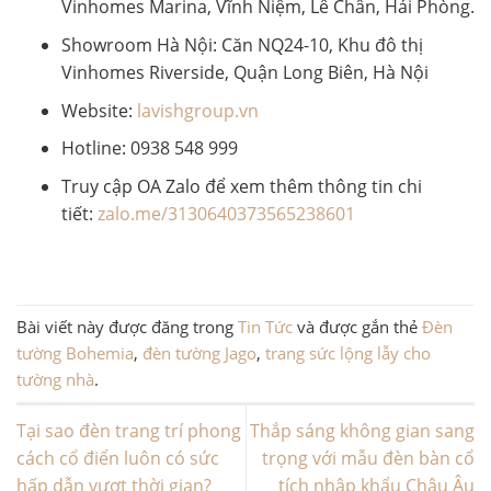
Vinhomes Marina, Vĩnh Niệm, Lê Chân, Hải Phòng.
Showroom Hà Nội: Căn NQ24-10, Khu đô thị
Vinhomes Riverside, Quận Long Biên, Hà Nội
Website:
lavishgroup.vn
Hotline: 0938 548 999
Truy cập OA Zalo để xem thêm thông tin chi
tiết:
zalo.me/3130640373565238601
Bài viết này được đăng trong
Tin Tức
và được gắn thẻ
Đèn
tường Bohemia
,
đèn tường Jago
,
trang sức lộng lẫy cho
tường nhà
.
Tại sao đèn trang trí phong
Thắp sáng không gian sang
cách cổ điển luôn có sức
trọng với mẫu đèn bàn cổ
hấp dẫn vượt thời gian?
tích nhập khẩu Châu Âu