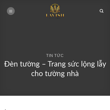
Bỏ
qua
nội
dung
TIN TỨC
Đèn tường – Trang sức lộng lẫy
cho tường nhà