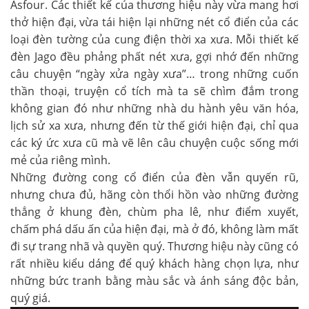
Asfour. Các thiết kế của thương hiệu này vừa mang hơi
thở hiện đại, vừa tái hiện lại những nét cổ điển của các
loại đèn tường của cung điện thời xa xưa. Mỗi thiết kế
đèn Jago đều phảng phất nét xưa, gợi nhớ đến những
câu chuyện “ngày xửa ngày xưa”… trong những cuốn
thần thoại, truyện cổ tích mà ta sẽ chìm đắm trong
không gian đó như những nhà du hành yêu văn hóa,
lịch sử xa xưa, nhưng đến từ thế giới hiện đại, chỉ qua
các ký ức xưa cũ mà vẽ lên câu chuyện cuộc sống mới
mẻ của riêng mình.
Những đường cong cổ điển của đèn vẫn quyến rũ,
nhưng chưa đủ, hãng còn thổi hồn vào những đường
thẳng ở khung đèn, chùm pha lê, như điểm xuyết,
chấm phá dấu ấn của hiện đại, mà ở đó, không làm mất
đi sự trang nhã và quyền quý. Thương hiệu này cũng có
rất nhiều kiểu dáng để quý khách hàng chọn lựa, như
những bức tranh bằng màu sắc và ánh sáng độc bản,
quý giá.