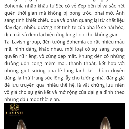
Bohemia nhập khẩu từ Séc có vẻ đẹp bền bỉ và sắc nét
quên thời gian mà không bị bong tróc, phai mờ. Ánh
sáng tinh khiết chiếu qua và phản quang lại từ chất liệu
dày dặn, nhiều đường nét tinh tế của pha lê sẽ hài hòa,
dịu mắt và đem lại hiệu ứng lung linh cho không gian.
Tại Lavish group, đèn tường Bohemia có rất nhiều mẫu
mã, hình dáng khác nhau, mỗi loại có sự sang trọng,
quyến rũ riêng, vô cùng đẹp mắt. Khung đèn có những
đường uốn cong mềm mại, thanh thoát, kết hợp với
những giọt sương pha lê long lanh kết chùm duyên
dáng, là thứ trang sức lộng lẫy cho tường nhà, đáng giá
để lưu truyền qua nhiều thế hệ, là vật chứng lưu niên
vô giá cho sự gắn kết và mở rộng của đại gia đình theo
những dấu mốc thời gian.