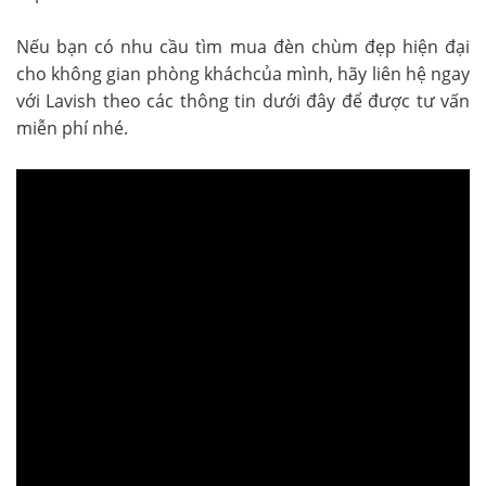
Nếu bạn có nhu cầu tìm mua đèn chùm đẹp hiện đại
cho không gian phòng kháchcủa mình, hãy liên hệ ngay
với Lavish theo các thông tin dưới đây để được tư vấn
miễn phí nhé.