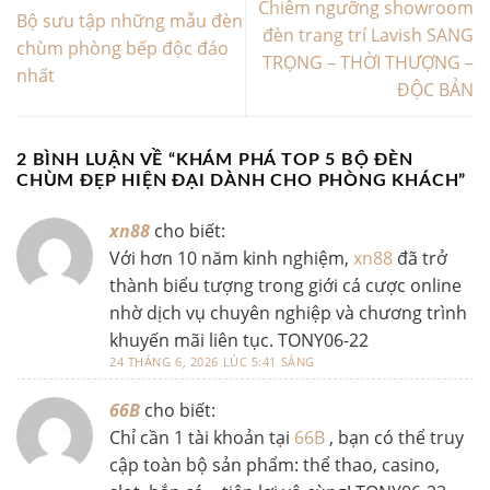
Chiêm ngưỡng showroom
Bộ sưu tập những mẫu đèn
đèn trang trí Lavish SANG
chùm phòng bếp độc đáo
TRỌNG – THỜI THƯỢNG –
nhất
ĐỘC BẢN
2 BÌNH LUẬN VỀ “
KHÁM PHÁ TOP 5 BỘ ĐÈN
CHÙM ĐẸP HIỆN ĐẠI DÀNH CHO PHÒNG KHÁCH
”
xn88
cho biết:
Với hơn 10 năm kinh nghiệm,
xn88
đã trở
thành biểu tượng trong giới cá cược online
nhờ dịch vụ chuyên nghiệp và chương trình
khuyến mãi liên tục. TONY06-22
24 THÁNG 6, 2026 LÚC 5:41 SÁNG
66B
cho biết:
Chỉ cần 1 tài khoản tại
66B
, bạn có thể truy
cập toàn bộ sản phẩm: thể thao, casino,