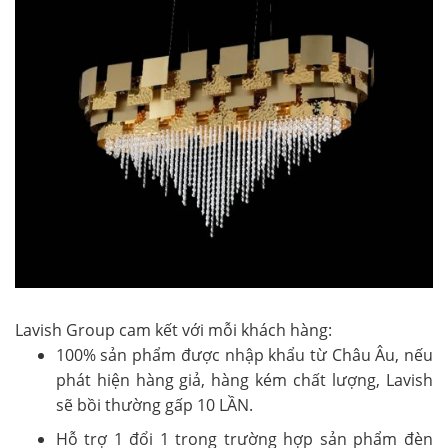
Lavish Group cam kết với mỗi khách hàng:
100% sản phẩm được nhập khẩu từ Châu Âu, nếu
phát hiện hàng giả, hàng kém chất lượng, Lavish
sẽ bồi thường gấp 10 LẦN.
Hỗ trợ 1 đổi 1 trong trường hợp sản phẩm đèn