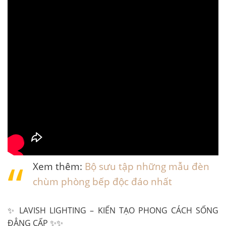
Xem thêm:
Bộ sưu tập những mẫu đèn
chùm phòng bếp độc đáo nhất
✨ LAVISH LIGHTING – KIẾN TẠO PHONG CÁCH SỐNG
ĐẲNG CẤP ✨✨