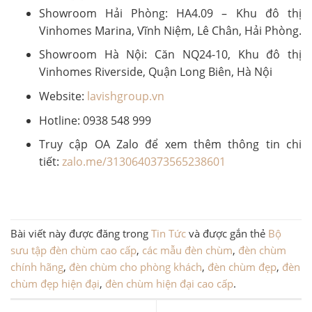
Showroom Hải Phòng: HA4.09 – Khu đô thị
Vinhomes Marina, Vĩnh Niệm, Lê Chân, Hải Phòng.
Showroom Hà Nội: Căn NQ24-10, Khu đô thị
Vinhomes Riverside, Quận Long Biên, Hà Nội
Website:
lavishgroup.vn
Hotline: 0938 548 999
Truy cập OA Zalo để xem thêm thông tin chi
tiết:
zalo.me/3130640373565238601
Bài viết này được đăng trong
Tin Tức
và được gắn thẻ
Bộ
sưu tập đèn chùm cao cấp
,
các mẫu đèn chùm
,
đèn chùm
chính hãng
,
đèn chùm cho phòng khách
,
đèn chùm đẹp
,
đèn
chùm đẹp hiện đại
,
đèn chùm hiện đại cao cấp
.