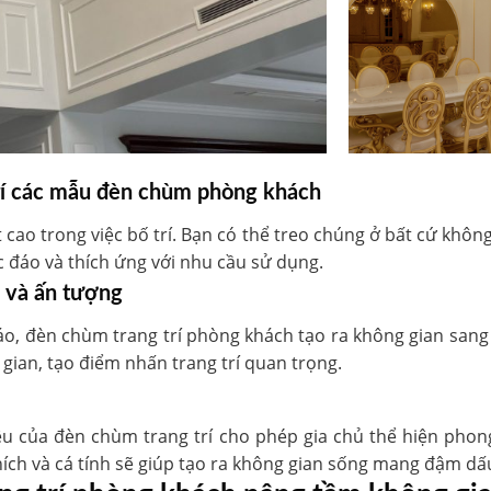
 trí các mẫu đèn chùm phòng khách
t cao trong việc bố trí. Bạn có thể treo chúng ở bất cứ khôn
c đáo và thích ứng với nhu cầu sử dụng.
g và ấn tượng
 đáo, đèn chùm trang trí phòng khách tạo ra không gian sang
gian, tạo điểm nhấn trang trí quan trọng.
iệu của đèn chùm trang trí cho phép gia chủ thể hiện pho
ch và cá tính sẽ giúp tạo ra không gian sống mang đậm dấ