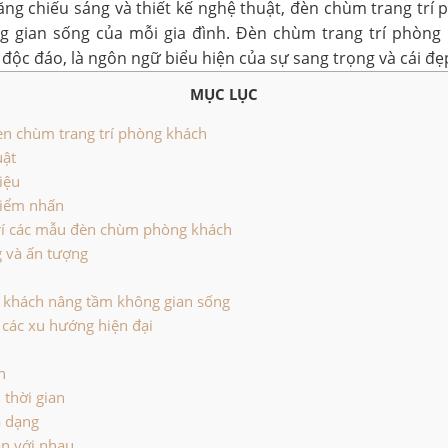
ăng chiếu sáng và thiết kế nghệ thuật, đèn chùm trang tr
g gian sống của mỗi gia đình. Đèn chùm trang trí phòng 
ộc đáo, là ngôn ngữ biểu hiện của sự sang trọng và cái đẹp
MỤC LỤC
èn chùm trang trí phòng khách
uật
iệu
điểm nhấn
 trí các mẫu đèn chùm phòng khách
g và ấn tượng
 khách nâng tầm không gian sống
các xu hướng hiện đại
h
 thời gian
a dạng
n với nhau