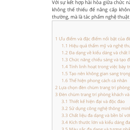
Với sự kết hợp hài hòa giữa chức n
không thể thiếu để nâng cấp khôn
thường, mà là tác phẩm nghệ thuật đ
1
Ưu điểm và đặc điểm nổi bật của đ
1.1
Hiệu quả thẩm mỹ và nghệ th
1.2
Đa dạng về kiểu dáng và chất l
1.3
Chức năng chiếu sáng và tạo 
1.4
Tính linh hoạt trong việc bày
1.5
Tạo nên không gian sang trọn
1.6
Thể hiện phong cách cá nhân
2
Lựa chọn đèn chùm trang trí phòng
3
Đèn chùm trang trí phòng khách và 
3.1
Thiết kế hiện đại và độc đáo
3.2
Sử dụng công nghệ thông min
3.3
Chất liệu đa dạng và bền bỉ với
3.4
Kích thước lớn và kiểu dáng đ
3.5
Màu sắc đa dạng và tương phả