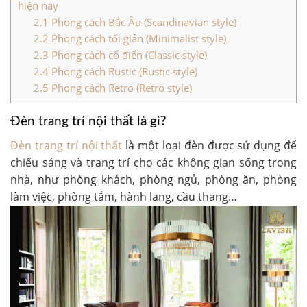
hiện nay
2.1
Phong cách Bắc Âu (Scandinavian style)
2.2
Phong cách tối giản (Minimalist style)
2.3
Phong cách cổ điển (Classic style)
2.4
Phong cách Rustic (Rustic style)
2.5
Phong cách Retro (Retro style)
Đèn trang trí nội thất là gì?
Đèn trang trí nội thất
là một loại đèn được sử dụng để
chiếu sáng và trang trí cho các không gian sống trong
nhà, như phòng khách, phòng ngủ, phòng ăn, phòng
làm việc, phòng tắm, hành lang, cầu thang…