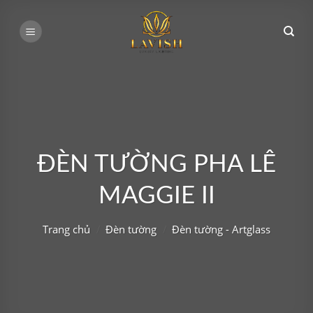
Bỏ
qua
nội
dung
ĐÈN TƯỜNG PHA LÊ
MAGGIE II
Trang chủ
/
Đèn tường
/
Đèn tường - Artglass