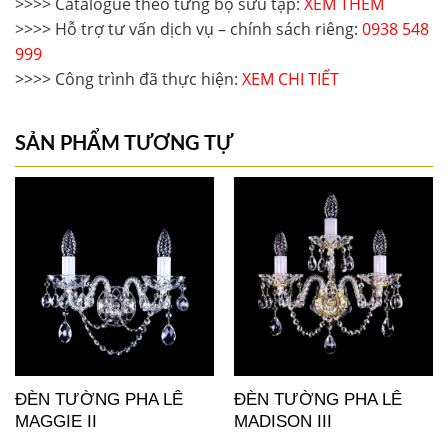
>>>> Catalogue theo từng bộ sưu tập: 
XEM THÊM
>>>> Hỗ trợ tư vấn dịch vụ – chính sách riêng: 
0938 548 
999
>>>> Công trình đã thực hiện: 
XEM CHI TIẾT 
SẢN PHẨM TƯƠNG TỰ
ĐÈN TƯỜNG PHA LÊ
ĐÈN TƯỜNG PHA LÊ
MAGGIE II
MADISON III