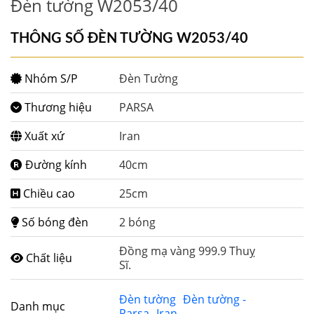
Đèn tường W2053/40
THÔNG SỐ ĐÈN TƯỜNG W2053/40
Nhóm S/P
Đèn Tường
Thương hiệu
PARSA
Xuất xứ
Iran
Đường kính
40cm
Chiều cao
25cm
Số bóng đèn
2 bóng
Đồng mạ vàng 999.9 Thuỵ
Chất liệu
Sĩ.
Đèn tường
Đèn tường -
Danh mục
Parsa
Iran