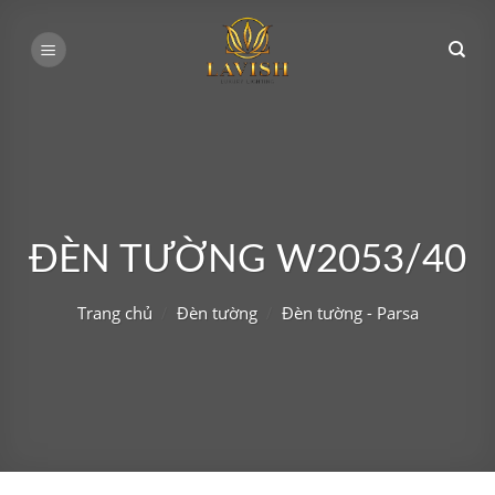
Bỏ
qua
nội
dung
ĐÈN TƯỜNG W2053/40
Trang chủ
/
Đèn tường
/
Đèn tường - Parsa