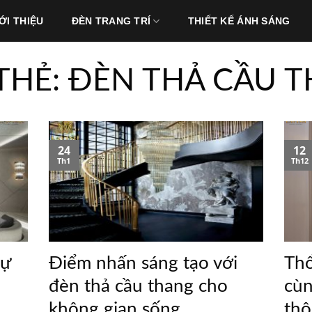
ỚI THIỆU
ĐÈN TRANG TRÍ
THIẾT KẾ ÁNH SÁNG
THẺ:
ĐÈN THẢ CẦU 
24
12
Th1
Th12
Sự
Điểm nhấn sáng tạo với
Thổ
đèn thả cầu thang cho
cùn
không gian sống
thô