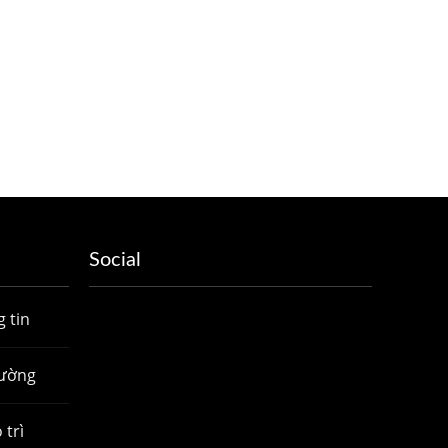
Social
 tin
hường
 trì