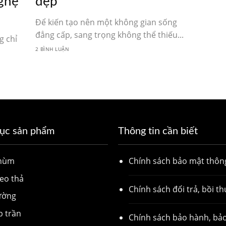
ghệ
đẹp
Để kiến tạo nên một không gian sống
đẳng cấp, sang trọng không thể thiếu...
g chỉ
2 BÌNH LUẬN
ục sản phẩm
Thông tin cần biết
chùm
Chính sách bảo mật thông
eo thả
Chính sách đổi trả, bồi t
ường
p trần
Chính sách bảo hành, bảo