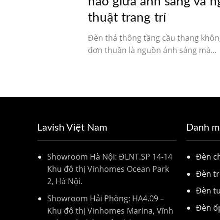
hảo giữa ánh sáng và n
thuật trang trí
Đèn thả thông tầng cầu thang khôn
đơn thuần là nguồn ánh sáng mà...
Lavish Việt Nam
Danh m
Showroom Hà Nội: ĐLNT.SP 14-14
Đèn 
Khu đô thị Vinhomes Ocean Park
Đèn tr
2, Hà Nội.
Đèn t
Showroom Hải Phòng: HA4.09 –
Đèn ố
Khu đô thị Vinhomes Marina, Vĩnh