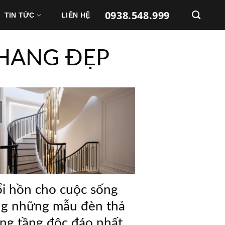
0938.548.999
TIN TỨC
LIÊN HỆ
THANG ĐẸP
i hồn cho cuộc sống
g những mẫu đèn thả
ng tầng độc đáo nhất