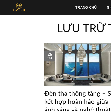
Bỏ
TRANG CHỦ
GI
qua
nội
dung
LƯU TRỮ 
26
Th1
Đèn thả thông tầng – 
kết hợp hoàn hảo giữa
ánh sáng và nghệ thuật