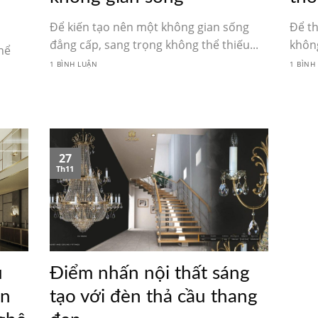
Để kiến tạo nên một không gian sống
Để t
đẳng cấp, sang trọng không thể thiếu...
không
hể
1 BÌNH LUẬN
1 BÌNH
27
Th11
u
Điểm nhấn nội thất sáng
àn
tạo với đèn thả cầu thang