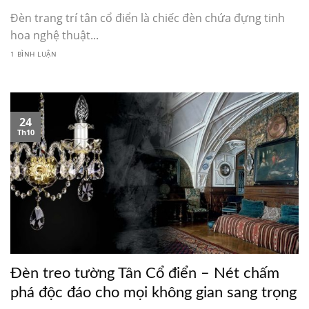
Đèn trang trí tân cổ điển là chiếc đèn chứa đựng tinh
hoa nghệ thuật...
1 BÌNH LUẬN
24
Th10
Đèn treo tường Tân Cổ điển – Nét chấm
phá độc đáo cho mọi không gian sang trọng