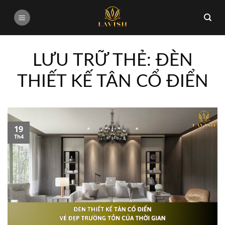
Bỏ
qua
nội
dung
LƯU TRỮ THẺ:
ĐÈN
THIẾT KẾ TÂN CỔ ĐIỂN
19
Th4