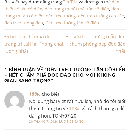
Bài viết này được đăng trong
Tin Tức
và được gắn thẻ
đèn
thiết kế tân cổ điển
,
đèn trang trí nội thất tân cổ điển
,
đèn
trang trí tân cổ điển
,
đèn treo tường
,
đèn treo tường cao cấp
,
đèn treo tường đẹp
,
Đèn treo tường tân cổ điển
.
Đi tìm địa chỉ mua đèn
Bộ sưu tập những mẫu đèn
trang trí tại Hải Phòng chất
chùm phòng bếp độc đáo
lượng nhất
nhất
1 BÌNH LUẬN VỀ “
ĐÈN TREO TƯỜNG TÂN CỔ ĐIỂN
– NÉT CHẤM PHÁ ĐỘC ĐÁO CHO MỌI KHÔNG
GIAN SANG TRỌNG
”
188v.
cho biết:
Nội dung bài viết rất hữu ích, nhờ đó tôi biết
thêm thông tin về
188v.
và cách tham gia dễ
dàng hơn. TONY07-20
20 THÁNG 7, 2026 LÚC 8:01 SÁNG