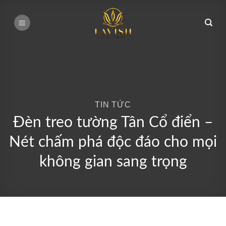
Bỏ
qua
nội
dung
TIN TỨC
Đèn treo tường Tân Cổ điển –
Nét chấm phá độc đáo cho mọi
không gian sang trọng