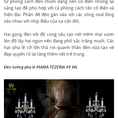
từ phong cách đèn chùm dạng nến cổ điển nhưng lại
sáng tạo để phù hợp với cả phòng cách tân cổ điển và
hiện đại. Phần đế đèn gắn vào với các vòng oval lồng
vào nhau với nhịp điệu của sự cân đối.
Hai gọng đèn với độ cong sâu tạo nét mềm mại vươn
lên đỡ lấy hai ngọn nến đang phô sắc trắng muốt. Các
hạt pha lê cỡ lớn thả rơi quanh thân đèn vừa tạo vẻ
đẹp quyến rũ lại tăng thêm nét trẻ trung.
Đèn tường pha lê MARIA TEZERIA 49 WL