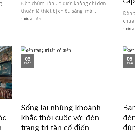
cấ
g,
Đèn chùm Tân Cổ điển không chỉ đơn
thuần là thiết bị chiếu sáng, mà...
Đèn t
1 BÌNH LUẬN
chứa 
1 BÌNH
03
06
Th10
Th9
Sống lại những khoảnh
Bạn
ộc
khắc thời cuộc với đèn
đèn
n
trang trí tân cổ điển
đún