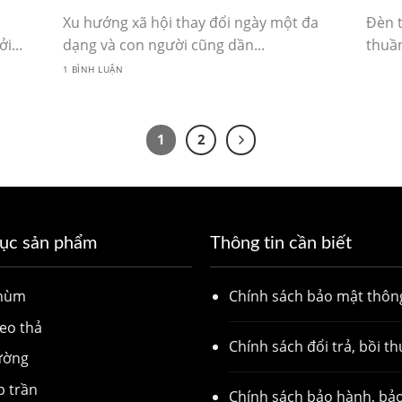
Xu hướng xã hội thay đổi ngày một đa
Đèn t
i...
dạng và con người cũng dần...
thuần
1 BÌNH LUẬN
1
2
ục sản phẩm
Thông tin cần biết
chùm
Chính sách bảo mật thông
eo thả
Chính sách đổi trả, bồi t
ường
p trần
Chính sách bảo hành, bảo