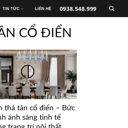
0938.548.999
TIN TỨC
LIÊN HỆ
ÂN CỔ ĐIỂN
 thả tân cổ điển – Bức
nh ánh sáng tinh tế
ng trang trí nội thất