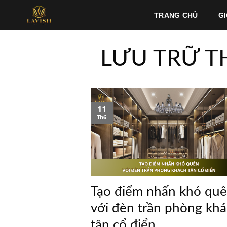
Bỏ
TRANG CHỦ
GI
qua
nội
dung
LƯU TRỮ T
11
Th6
Tạo điểm nhấn khó qu
với đèn trần phòng kh
tân cổ điển