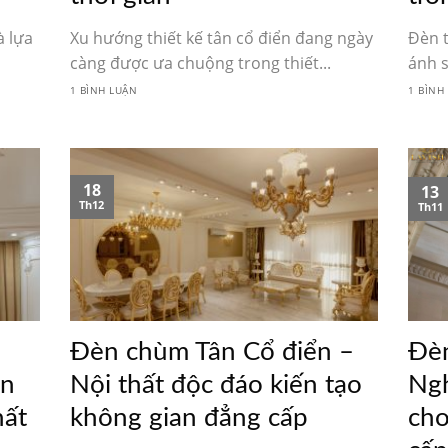
à lựa
Xu hướng thiết kế tân cổ điển đang ngày
Đèn t
càng được ưa chuộng trong thiết...
ánh s
1 BÌNH LUẬN
1 BÌNH
18
13
Th12
Th11
Đèn chùm Tân Cổ điển –
Đèn
ển
Nội thất độc đáo kiến tạo
Ngh
hất
không gian đẳng cấp
cho