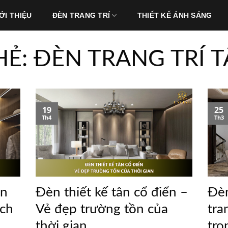
ỚI THIỆU
ĐÈN TRANG TRÍ
THIẾT KẾ ÁNH SÁNG
HẺ:
ĐÈN TRANG TRÍ T
19
25
Th4
Th3
ên
Đèn thiết kế tân cổ điển –
Đèn
ách
Vẻ đẹp trường tồn của
tra
thời gian
tro