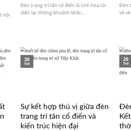
Đèn trang trí tân cổ điển là tinh hoa tái
Đèn t
diễn lại những khoảnh khắc...
về vẻ
ế nội
26
30
Th8
Th8
ất
Sự kết hợp thú vị giữa đèn
Đèn
ển
trang trí tân cổ điển và
Kết
kiến trúc hiện đại
thờ