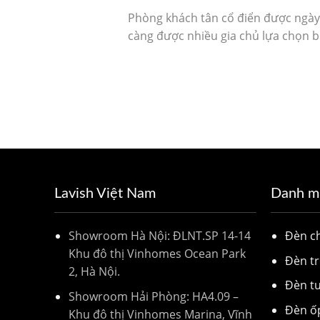
Phòng khách tân cổ điển được ngày
càng được nhiều gia chủ lựa chọn bở
Lavish Việt Nam
Danh m
Showroom Hà Nội: ĐLNT.SP 14-14
Đèn 
Khu đô thị Vinhomes Ocean Park
Đèn tr
2, Hà Nội.
Đèn t
Showroom Hải Phòng: HA4.09 –
Đèn ố
Khu đô thị Vinhomes Marina, Vĩnh