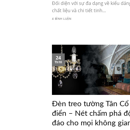
Đối diện với sự đa dạng về kiểu dán
chất liệu và chi tiết tinh...
4 BÌNH LUẬN
24
Th10
Đèn treo tường Tân Cổ
điển – Nét chấm phá đ
đáo cho mọi không gia