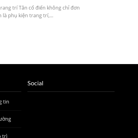
rang trí Tân cổ điển không chỉ đơn
 là phụ kiện trang trí,...
Social
 tin
hường
 trì