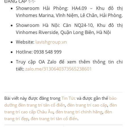
ĐẲNG CẤP ✨✨
Showroom Hải Phòng: HA4.09 – Khu đô thị
Vinhomes Marina, Vĩnh Niệm, Lê Chân, Hải Phòng.
Showroom Hà Nội: Căn NQ24-10, Khu đô thị
Vinhomes Riverside, Quận Long Biên, Hà Nội
Website:
lavishgroup.vn
Hotline: 0938 548 999
Truy cập OA Zalo để xem thêm thông tin chi
tiết:
zalo.me/3130640373565238601
Bài viết này được đăng trong
Tin Tức
và được gắn thẻ
bảo
dưỡng đèn trang trí tân cổ điển
,
đèn trang trí cao cấp
,
đèn
trang trí cao cấp Châu Âu
,
đèn trang trí chính hãng
,
đèn
trang trí đẹp
,
đèn trang trí tân cổ điển
.