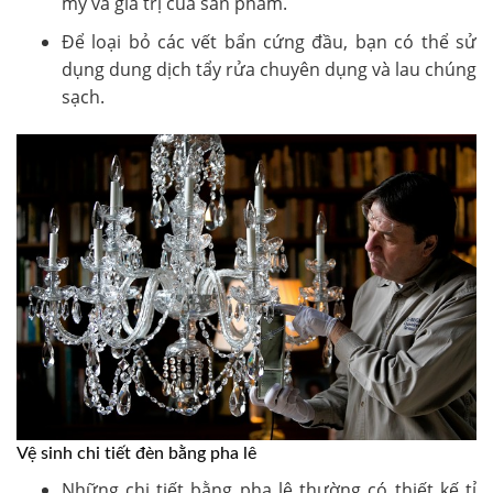
mỹ và giá trị của sản phẩm.
Để loại bỏ các vết bẩn cứng đầu, bạn có thể sử
dụng dung dịch tẩy rửa chuyên dụng và lau chúng
sạch.
Vệ sinh chi tiết đèn bằng pha lê
Những chi tiết bằng pha lê thường có thiết kế tỉ