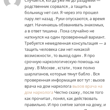
Случается, когда уже не до раздумий —
родственник сорвался , а тащить в
больницу нет сил. Я через это прошел
пару лет назад . Руки опускаются, а время
идет. Начинаешь обзванивать знакомых,
а в ответ тишина . Пока случайно не
наткнулся на один проверенный вариант.
Требуется немедленная консультация — а
тащить человека сам нет никакой
возможности , то выход один . Я про
срочную наркологическую помощь на
дому . В Москве , кстати , тоже полно
шарлатанов, которые тянут бабло . Вся
проверенная информация вот тут : вызов
врача на дом нарколога
вызов врача на
дом нарколога
Честно скажу , после того
как прочитал , понял, как действовать
правильно. И про снятие запоя на дому, и