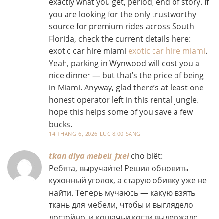
exactly what you get, period, end of story. If
you are looking for the only trustworthy
source for premium rides across South
Florida, check the current details here:
exotic car hire miami
exotic car hire miami
.
Yeah, parking in Wynwood will cost you a
nice dinner — but that’s the price of being
in Miami. Anyway, glad there’s at least one
honest operator left in this rental jungle,
hope this helps some of you save a few
bucks.
14 THÁNG 6, 2026 LÚC 8:00 SÁNG
tkan dlya mebeli_fxel
cho biết:
Ребята, выручайте! Решил обновить
кухонный уголок, а старую обивку уже не
найти. Теперь мучаюсь — какую взять
ткань для мебели, чтобы и выглядело
достойно, и кошачьи когти выдержало.