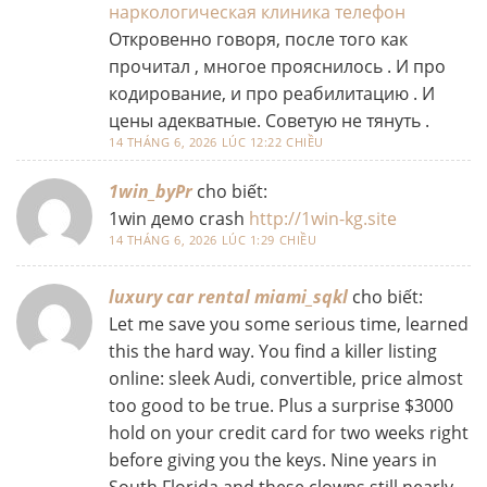
наркологическая клиника телефон
Откровенно говоря, после того как
прочитал , многое прояснилось . И про
кодирование, и про реабилитацию . И
цены адекватные. Советую не тянуть .
14 THÁNG 6, 2026 LÚC 12:22 CHIỀU
1win_byPr
cho biết:
1win демо crash
http://1win-kg.site
14 THÁNG 6, 2026 LÚC 1:29 CHIỀU
luxury car rental miami_sqkl
cho biết:
Let me save you some serious time, learned
this the hard way. You find a killer listing
online: sleek Audi, convertible, price almost
too good to be true. Plus a surprise $3000
hold on your credit card for two weeks right
before giving you the keys. Nine years in
South Florida and these clowns still nearly