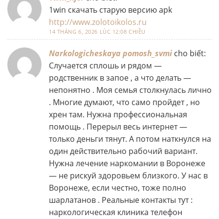
1win скачать старую версию apk
http://www.zolotoikolos.ru
14 THÁNG 6, 2026 LÚC 12:08 CHIỀU
Narkologicheskaya pomosh_svmi
cho biết:
Случается сплошь и рядом —
родственник в запое , а что делать —
непонятно . Моя семья столкнулась лично
. Многие думают, что само пройдет , но
хрен там. Нужна профессиональная
помощь . Перерыл весь интернет —
только деньги тянут. А потом наткнулся на
один действительно рабочий вариант.
Нужна лечение наркомании в Воронеже
— не рискуй здоровьем близкого. У нас в
Воронеже, если честно, тоже полно
шарлатанов . Реальные контакты тут :
наркологическая клиника телефон