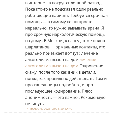
в интернет, а вокруг сплошной развод.
Пока кто-то не подсказал один реально
работающий вариант. Требуется срочная
помощь — а самому везти просто
нереально, то нужно вызывать врача. Я
про срочную наркологическую помощь
на дому . В Москве , к слову , тоже полно
шарлатанов . Нормальные контакты, кто
реально приезжает вот тут : лечение
алкоголизма вызов на дом
лечение
алкоголизма вызов на дом
Откровенно
скажу, после того как вник в детали,
понял, как правильно действовать. Там и
про капельницы подробно , и про
последующее кодирование. Плюс
анонимность — это важно . Рекомендую
не тянуть .
14 THÁNG 6, 2026 LÚC 6:20 SÁNG