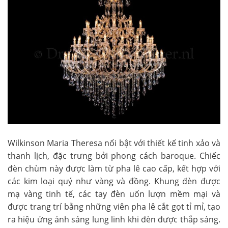
Wilkinson Maria Theresa nổi bật với thiết kế tinh xảo và
thanh lịch, đặc trưng bởi phong cách baroque. Chiếc
đèn chùm này được làm từ pha lê cao cấp, kết hợp với
các kim loại quý như vàng và đồng. Khung đèn được
mạ vàng tinh tế, các tay đèn uốn lượn mềm mại và
được trang trí bằng những viên pha lê cắt gọt tỉ mỉ, tạo
ra hiệu ứng ánh sáng lung linh khi đèn được thắp sáng.