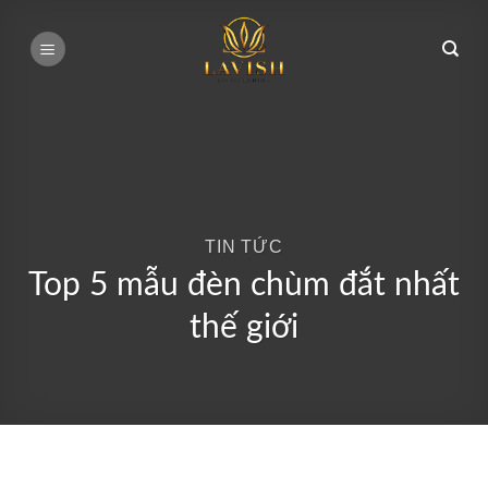
Bỏ
qua
nội
dung
TIN TỨC
Top 5 mẫu đèn chùm đắt nhất
thế giới