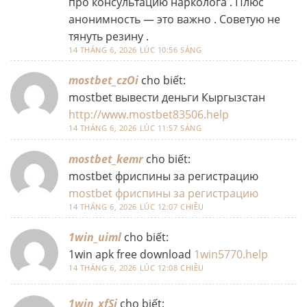
про консультацию нарколога . Плюс
анонимность — это важно . Советую не
тянуть резину .
14 THÁNG 6, 2026 LÚC 10:56 SÁNG
mostbet_czOi
cho biết:
mostbet вывести деньги Кыргызстан
http://www.mostbet83506.help
14 THÁNG 6, 2026 LÚC 11:57 SÁNG
mostbet_kemr
cho biết:
mostbet фриспины за регистрацию
mostbet фриспины за регистрацию
14 THÁNG 6, 2026 LÚC 12:07 CHIỀU
1win_uiml
cho biết:
1win apk free download
1win5770.help
14 THÁNG 6, 2026 LÚC 12:08 CHIỀU
1win_xfSi
cho biết: