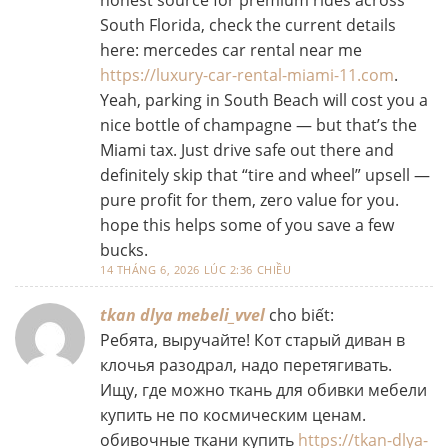
honest source for premium rides across
South Florida, check the current details
here: mercedes car rental near me
https://luxury-car-rental-miami-11.com
.
Yeah, parking in South Beach will cost you a
nice bottle of champagne — but that’s the
Miami tax. Just drive safe out there and
definitely skip that “tire and wheel” upsell —
pure profit for them, zero value for you.
hope this helps some of you save a few
bucks.
14 THÁNG 6, 2026 LÚC 2:36 CHIỀU
tkan dlya mebeli_vvel
cho biết:
Ребята, выручайте! Кот старый диван в
клочья разодрал, надо перетягивать.
Ищу, где можно ткань для обивки мебели
купить не по космическим ценам.
обивочные ткани купить
https://tkan-dlya-