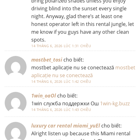
bring polarized shades unless you enjoy
driving blind into the sunset every single
night. Anyway, glad there’s at least one
honest operator left in this rental jungle, let
me know if you guys have any other clean
spots.
14 THÁNG 6, 2026 LÚC 1:31 CHIỀU
mostbet_tosi
cho biết:
mostbet aplicație nu se conectează
mostbet
aplicație nu se conectează
14 THÁNG 6, 2026 LÚC 1:42 CHIỀU
1win_oaOl
cho biết:
1win служба поддержки Ош
1win-kg.buzz
14 THÁNG 6, 2026 LÚC 1:43 CHIỀU
luxury car rental miami_yuEl
cho biết:
Alright listen up because this Miami rental