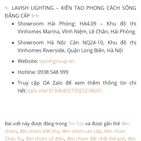
✨ LAVISH LIGHTING – KIẾN TẠO PHONG CÁCH SỐNG
ĐẲNG CẤP ✨✨
Showroom Hải Phòng: HA4.09 – Khu đô thị
Vinhomes Marina, Vĩnh Niệm, Lê Chân, Hải Phòng.
Showroom Hà Nội: Căn NQ24-10, Khu đô thị
Vinhomes Riverside, Quận Long Biên, Hà Nội
Website:
lavishgroup.vn
Hotline: 0938 548 999
Truy cập OA Zalo để xem thêm thông tin chi
tiết:
zalo.me/3130640373565238601
Bài viết này được đăng trong
Tin Tức
và được gắn thẻ
đèn
chùm
,
đèn chùm biệt thự
,
đèn chùm cao cấp
,
đèn chùm
Châu Âu
,
đèn chùm cổ điển
,
đèn chùm đắt nhất thế giới
,
đèn