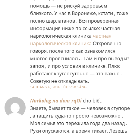
помощь — не рискуй здоровьем
близкого. У нас в Воронеже, кстати , тоже
полно шарлатанов . Вся проверенная
информация ниже по ссылке: частная
наркологическая клиника
частная
наркологическая клиника
Откровенно
говоря, после того как ознакомился,
многое прояснилось . Там и про вывод из
запоя , и про условия в клинике. Плюс
работают круглосуточно — это важно .
Советую не откладывать.
14 THÁNG 6, 2026 LÚC 5:58 SÁNG
Narkolog na dom_rqOi
cho biết:
Знаете, бывает такое — человек в ступоре
, а тащить куда-то просто невозможно .
Моя семья это пережила года два назад .
Руки опускаются, а время тикает. Лезешь