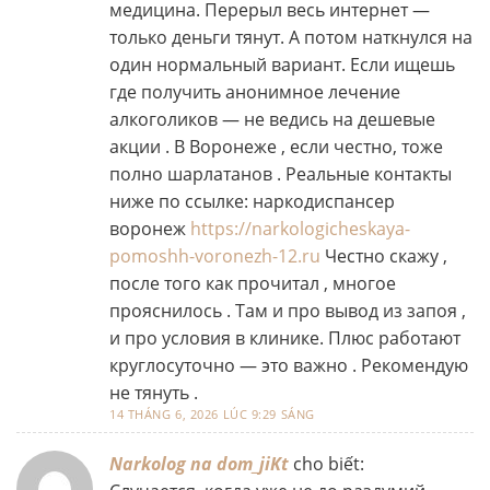
медицина. Перерыл весь интернет —
только деньги тянут. А потом наткнулся на
один нормальный вариант. Если ищешь
где получить анонимное лечение
алкоголиков — не ведись на дешевые
акции . В Воронеже , если честно, тоже
полно шарлатанов . Реальные контакты
ниже по ссылке: наркодиспансер
воронеж
https://narkologicheskaya-
pomoshh-voronezh-12.ru
Честно скажу ,
после того как прочитал , многое
прояснилось . Там и про вывод из запоя ,
и про условия в клинике. Плюс работают
круглосуточно — это важно . Рекомендую
не тянуть .
14 THÁNG 6, 2026 LÚC 9:29 SÁNG
Narkolog na dom_jiKt
cho biết: