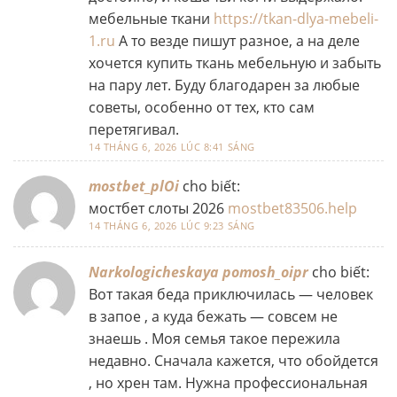
мебельные ткани
https://tkan-dlya-mebeli-
1.ru
А то везде пишут разное, а на деле
хочется купить ткань мебельную и забыть
на пару лет. Буду благодарен за любые
советы, особенно от тех, кто сам
перетягивал.
14 THÁNG 6, 2026 LÚC 8:41 SÁNG
mostbet_plOi
cho biết:
мостбет слоты 2026
mostbet83506.help
14 THÁNG 6, 2026 LÚC 9:23 SÁNG
Narkologicheskaya pomosh_oipr
cho biết:
Вот такая беда приключилась — человек
в запое , а куда бежать — совсем не
знаешь . Моя семья такое пережила
недавно. Сначала кажется, что обойдется
, но хрен там. Нужна профессиональная