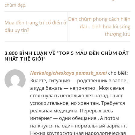
chùm đẹp
.
Đèn chùm phong cách hiện
Mua đèn trang trí cổ điển ở
đại – Tinh hoa lối sống
đâu uy tín?
thượng lưu
3.800 BÌNH LUẬN VỀ “
TOP 5 MẪU ĐÈN CHÙM ĐẮT
NHẤT THẾ GIỚI
”
Narkologicheskaya pomosh_pxmi
cho biết:
Знаете, ситуация — родственник в запое ,
а куда бежать — непонятно . Моя семья
столкнулась несколько лет назад. Пьют
успокоительное, но хрен там. Требуется
реальная медицина. Перерыл весь
интернет — одни обещания . А потом
наткнулся на один нормальный вариант.
Нужна круглосуточная наркологическая