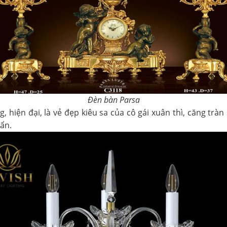
Đèn bàn Parsa
 hiện đại, là vẻ đẹp kiêu sa của cô gái xuân thì, căng trà
ẩn.