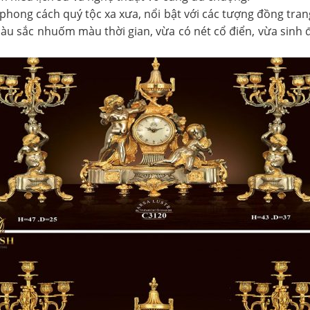
ng cách quý tộc xa xưa, nổi bật với các tượng đồng trang 
màu sắc nhuốm màu thời gian, vừa có nét cổ điển, vừa sinh 