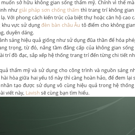
 muốn sở hữu không gian sống thẩm mỹ. Chính vì thế mà 
hình như
giải pháp sơn chống thấm
thì trang trí không gian
 lạ. Với phong cách kiến trúc của biệt thự hoặc căn hộ cao 
g khu vực sử dụng
đèn bàn châu Âu
tô điểm cho không gian
g, duyên dáng.
trí ánh sáng hiệu quả giống như sử dụng đũa thần để hóa ph
sang trọng, từ đó, nâng tầm đẳng cấp của không gian sống 
ài trí đồ đạc, sắp xếp hệ thống trang trí đến từng chi tiết 
 quả thẩm mỹ và sử dụng cho công trình và nguồn sáng n
hài hòa giữa hai yếu tố này thì càng hoàn hảo, để đem lại 
 nhân tạo được sử dụng vô cùng hiệu quả trong hệ thốn
ài viết này,
Lavish
sẽ cùng bạn tìm hiểu.