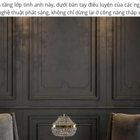
 tầng lớp tinh anh này, dưới bàn tay điêu luyện của các ng
ghệ thuật phát sáng, không chỉ dừng lại ở công năng thắp