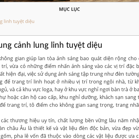
MỤC LỤC
 linh tuyệt diệu
ung cảnh lung linh tuyệt diệu
 không gian giúp lan tòa ánh sáng bao quát diện rộng cho
í, vừa có những điểm nhấn ánh sáng vào các vị trí đặc bi
thất hiện đại, việc sử dụng ánh sáng tập trung như đèn tường
 để trang trí linh hoạt ở nhiều vị trí trong ngôi nhà, từ
ủ, và cả khu vực loga, hay ở khu vực nghỉ ngơi bàn trà ở 
 thự hoặc căn hộ cao cấp, khu nghỉ dưỡng, khách sạn sang 
ể trang trí, tô điểm cho không gian sang trọng, trang nh
 các thương hiệu uy tín, chất lượng bền vững lâu năm nhậ
n châu Âu là thiết kế và vật liệu đèn độc bản, vừa đẹp vừa
gốm, pha lê vốn đã thuộc vào dòng các vật liệu được ưa c