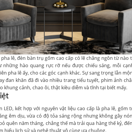
n pha lê, đèn bàn trụ gốm cao cấp có lẽ chẳng ngôn từ nào 
ư những hào quang rực rỡ nếu được chiếu sáng, mỗi cạnh 
 viên pha lê ấy, cho các góc cạnh khác. Sự sang trọng lẫn 
ay đan khăn đã đi vào nhiều trang tiểu tuyết, phim ảnh ch
khung cảnh, chao ôi, thật kiều diễm và tĩnh tại biết mấy.
iệt
LED, kết hợp với nguyên vật liệu cao cấp là pha lê, gốm t
ng êm dịu, vừa có độ tỏa sáng rộng nhưng không gây nón
bỏ quên năm tháng, chẳng thế mà trải qua hàng thế kỷ, đến
 am hiểu lịch sử và nghệ thuật vô cùng ưa chuộng.