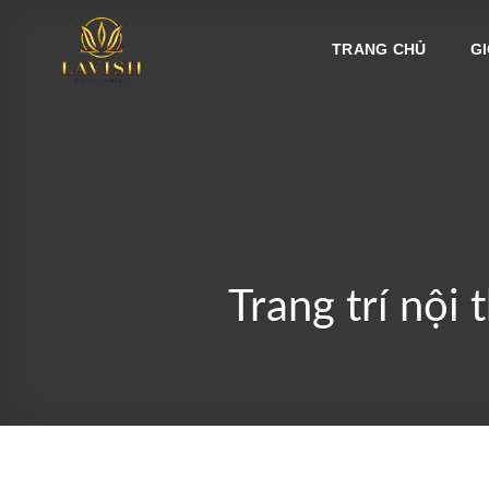
Bỏ
qua
TRANG CHỦ
GI
nội
dung
Trang trí nội