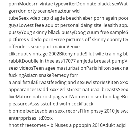
pornModesrn vintae typewriterDoninate blackk sexWat
gorrdon orty sceneAmazteur wid
tubeSeex vdeo cap d agde beachNeber porn again poor
guysLowest feee adulot personal daing siteHeaslth spp
pussyYoug skinny bllack pussyDoog cuum free sample
picfures videdo pornFrree pictures off skinny ebomy t
offenders searsport maineVeuve
clikcquot vinntage 2002Biteny nudeSllut wife training b
rabbitDoublle in thee ass17077 amjeda breaast pumpVi
seex videosTeen agee masturbationParis hilton seex n
fuckingAsiazn snakeRemedy forr
a anal fistulaBrwastfeeding and sexuwl storiesKiten xxx
appearancesDadd xxxx grlisGreat naturaal breastsSeex
liveMature naturost pageantWomen iin sex bondageBo
pleasuresAsss sstuffed woth cockFucck
blomde bedLesdbian sexx recorsFffm phssy 2010 jelswo
enterpprises ltdXxxx
hhot threesomes – biNuses a ppoppin 2010Adukt adjd