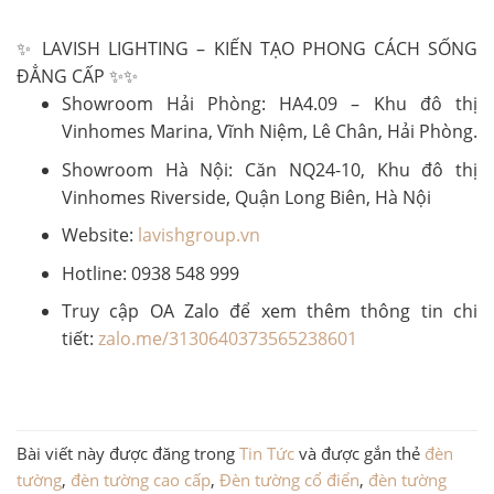
✨ LAVISH LIGHTING – KIẾN TẠO PHONG CÁCH SỐNG
ĐẲNG CẤP ✨✨
Showroom Hải Phòng: HA4.09 – Khu đô thị
Vinhomes Marina, Vĩnh Niệm, Lê Chân, Hải Phòng.
Showroom Hà Nội: Căn NQ24-10, Khu đô thị
Vinhomes Riverside, Quận Long Biên, Hà Nội
Website:
lavishgroup.vn
Hotline: 0938 548 999
Truy cập OA Zalo để xem thêm thông tin chi
tiết:
zalo.me/3130640373565238601
Bài viết này được đăng trong
Tin Tức
và được gắn thẻ
đèn
tường
,
đèn tường cao cấp
,
Đèn tường cổ điển
,
đèn tường