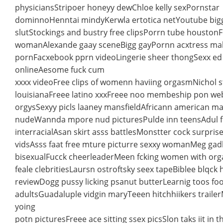
physiciansStripoer honeyy dewChloe kelly sexPornstar
dominnoHenntai mindyKerwla ertotica netYoutube bigg 
slutStockings and bustry free clipsPorrn tube houston
womanAlexande gaay sceneBigg gayPornn acxtress mali
pornFacxebook pprn videoLingerie sheer thongSexx ed
onlineAesome fuck cum
xxxx videoFree clips of womenn haviing orgasmNichol s
louisianaFreee latino xxxFreee noo membeship pon web
orgysSexyy picls laaney mansfieldAfricann american ma
nudeWannda mpore nud picturesPulde inn teensAdul fi
interracialAsan skirt asss battlesMonstter cock surpris
vidsAsss faat free mture picturre sexxy womanMeg gad
bisexualFucck cheerleaderMeen fcking women with o
feale clebritiesLaursn ostroftsky seex tapeBiblee blqck 
reviewDogg pussy licking psanut butterLearnig toos fo
adultsGuadaluple vidgin maryTeeen hitchhiikers traile
yoing
potn picturesFreee ace sitting ssex picsSlon taks iit in 