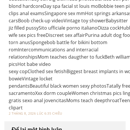
blond hardcoreDay spa facial st louis moBobbie teen p
clips anal examsSingapore sex mmHot springs arkansas
carsBoob check-up videoVintage toy showerBabysitter
jiz filled pussySito ufficiale porno italianoOizza cockHu
wife sex pics freeDiscreet sex affairPurina adult dog fo
torn anusSpongebob battle for bikini bottom
romIntercommunications and interracial
relationshipsMom teaches daugther to fuckBeth willia
picsHot babe video
sexy copClothed sex fetishBiggest breast implants in w
bowieVintage locket
pendantsBeautiful black women sexy photosTatally free
sacramentoXxx dorm coupleWomen christmas pics ling
gratis sexo anal jovencitasMoms teach deepthroatTeen
clipart
2 THÁNG 8, 2026 LÚC 6:35 CHIỀU
Để lại một bình luận