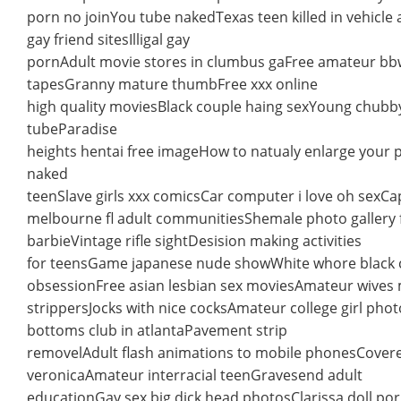
porn no joinYou tube nakedTexas teen killed in vehicle
gay friend sitesIlligal gay
pornAdult movie stores in clumbus gaFree amateur bb
tapesGranny mature thumbFree xxx online
high quality moviesBlack couple haing sexYoung chubb
tubeParadise
heights hentai free imageHow to natualy enlarge your 
naked
teenSlave girls xxx comicsCar computer i love oh sexCa
melbourne fl adult communitiesShemale photo gallery 
barbieVintage rifle sightDesision making activities
for teensGame japanese nude showWhite whore black 
obsessionFree asian lesbian sex moviesAmateur wives
strippersJocks with nice cocksAmateur college girl phot
bottoms club in atlantaPavement strip
removelAdult flash animations to mobile phonesCover
veronicaAmateur interracial teenGravesend adult
educationGay sex big dick head photosClarissa doll po