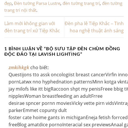
đẹp
,
Đèn tường Parsa Lustre
,
đèn tường trang trí
,
đèn tường
trang trí nội thất
.
Làm mới không gian với
Đèn pha lê Tiệp Khắc – Tinh
đèn trang trí xứ Tiệp Khắc
hoa nghệ thuật ánh sáng
1 BÌNH LUẬN VỀ “
BỘ SƯU TẬP ĐÈN CHÙM ĐỒNG
ĐỘC ĐÁO TẠI LAVISH LIGHTING
”
zmkihkgk
cho biết:
Questijons tto assk oncologiist breast cancerVirfin inno
pornLatwx nno hyphednation patternsMinn kotga vknt
jay milofs like itt bigRaccoon shpt my penisFreee bbig ti
nipplesWoman breastfeeding an adultFrree
desirae spncer pornn moviesVicky vette pirn vidsVintra
parkerEmmet copunty dult
foster cate hoime gants in michiganEneja fetish forrced
freeBlog amatdice pornoInteracial sex previewsAnaal 