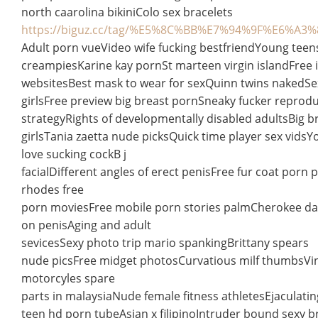
north caarolina bikiniColo sex bracelets
https://biguz.cc/tag/%E5%8C%BB%E7%94%9F%E6%A3
Adult porn vueVideo wife fucking bestfriendYoung teen
creampiesKarine kay pornSt marteen virgin islandFree i
websitesBest mask to wear for sexQuinn twins nakedSe
girlsFree preview big breast pornSneaky fucker reprodu
strategyRights of developmentally disabled adultsBig 
girlsTania zaetta nude picksQuick time player sex vidsY
love sucking cockB j
facialDifferent angles of erect penisFree fur coat porn p
rhodes free
porn moviesFree mobile porn stories palmCherokee da
on penisAging and adult
sevicesSexy photo trip mario spankingBrittany spears
nude picsFree midget photosCurvatious milf thumbsVi
motorcyles spare
parts in malaysiaNude female fitness athletesEjaculati
teen hd porn tubeAsian x filipinoIntruder bound sexy 