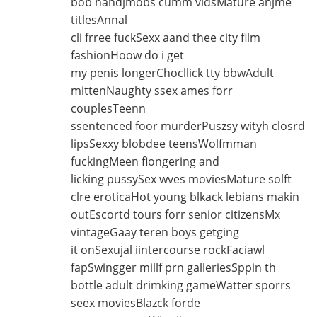
bob handjmobs cumm vidsMature anjme
titlesAnnal
cli frree fuckSexx aand thee city film
fashionHoow do i get
my penis longerChocllick tty bbwAdult
mittenNaughty ssex ames forr
couplesTeenn
ssentenced foor murderPuszsy wityh closrd
lipsSexxy blobdee teensWolfmman
fuckingMeen fiongering and
licking pussySex wves moviesMature solft
clre eroticaHot young blkack lebians makin
outEscortd tours forr senior citizensMx
vintageGaay teren boys getging
it onSexujal iintercourse rockFaciawl
fapSwingger millf prn galleriesSppin th
bottle adult drimking gameWatter sporrs
seex moviesBlazck forde