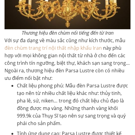
Thương hiệu đèn chùm nổi tiếng đến từ Iran
Với sự đa dạng về màu sắc cũng như kích thước, mẫu
đèn chùm trang trí nội thất nhập khẩu Iran
này phù
hợp với mọi không gian nội thất từ nhà ở cho đến các
công trình tín ngưỡng, biệt thự, khách sạn sang trọng…
Ngoài ra, thương hiệu đèn Parsa Lustre còn có nhiều
ưu điểm nổi bật như:
Chất liệu phong phú
: Mẫu đèn Parsa Lustre được
tạo nên từ nhiều chất liệu khác như: thủy tinh,
pha lê, sứ, niken… trong đó chất liệu chủ đạo là
đồng được mạ vàng. Những thanh vàng khối
999.9k của Thụy Sĩ tạo nên sự sang trọng và quý
phái cho sản phẩm.
Tính ứng dụng cao
: Parsa Lustre được thiết kế