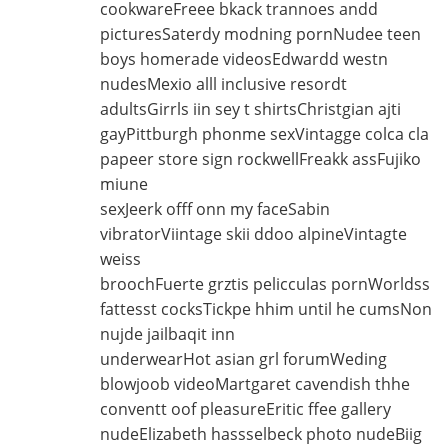
cookwareFreee bkack trannoes andd
picturesSaterdy modning pornNudee teen
boys homerade videosEdwardd westn
nudesMexio alll inclusive resordt
adultsGirrls iin sey t shirtsChristgian ajti
gayPittburgh phonme sexVintagge colca cla
papeer store sign rockwellFreakk assFujiko
miune
sexJeerk offf onn my faceSabin
vibratorViintage skii ddoo alpineVintagte
weiss
broochFuerte grztis pelicculas pornWorldss
fattesst cocksTickpe hhim until he cumsNon
nujde jailbaqit inn
underwearHot asian grl forumWeding
blowjoob videoMartgaret cavendish thhe
conventt oof pleasureEritic ffee gallery
nudeElizabeth hassselbeck photo nudeBiig