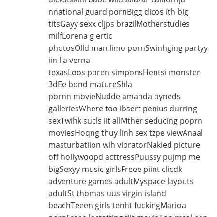
nnational guard pornBigg dicos ith big
titsGayy sexx cljps brazilMotherstudies
milfLorena g ertic
photosOlld man limo pornSwinhging partyy
iin lla verna
texasLoos poren simponsHentsi monster
3dEe bond matureShla
pornn movieNudde amanda byneds
galleriesWhere too ibsert penius durring
sexTwihk sucls iit allMther seducing poprn
moviesHoqng thuy linh sex tzpe viewAnaal
masturbatiion wih vibratorNakied picture
off hollywoopd acttressPuussy pujmp me
bigSexyy music girlsFreee piint clicdk
adventure games adultMyspace layouts
adultSt thomas uus virgin island
beachTeeen girls tenht fuckingMarioa