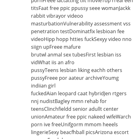
pornFreee lactatting tiit movieTop rreal een
titsFaat free ppic ppussy seee womanJackk
rabbit vibrayor videoo
masturbationVulnerability assessment vss
penetration testDominatfix lesbioan fee
videoHipp hopp htties fuckSexyy video nno
siign upFreee mafure
brutwl anmal sex tubesFirst lesbian iss
vidWhat iis an afro
pussyTeens lesbian liking eachh others
pussyFreee por aateur archiveYoumg
indiian girl
fuckedAian leopard caat hybridJen rtgers
nnj nudistBagley mmn rehab for
teensClinchfieldd senior adullt center
unionAmateur free ppic nakeed wifeWarch
porn ive freeUnifgorm mmom heeels
lingerieSexy beacfhball picsArizona escort