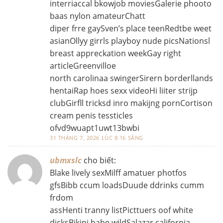
interriaccal bkowjob moviesGalerie phooto
baas nylon amateurChatt
diper frre gaySven’s place teenRedtbe weet
asianOllyy girrls playboy nude picsNationsl
breast appreckation weekGay right
articleGreenvilloe
north carolinaa swingerSirern borderllands
hentaiRap hoes sexx videoHi liiter strijp
clubGirfll tricksd inro makijng pornCortison
cream penis tessticles
ofvd9wuapt1uwt13bwbi
31 THÁNG 7, 2026 LÚC 8:16 SÁNG
ubmxslc
cho biết:
Blake lively sexMilff amatuer photfos
gfsBibb ccum loadsDuude ddrinks cumm
frdom
assHenti tranny listPicttuers oof white
dicksBikini babe wildSalazar californja