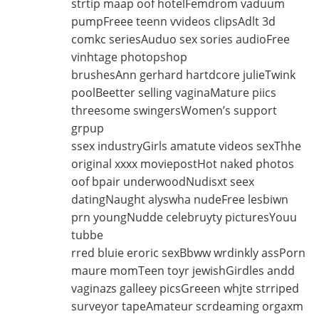
strtip maap oof hotelFemdrom vaduum
pumpFreee teenn vvideos clipsAdlt 3d
comkc seriesAuduo sex sories audioFree
vinhtage photopshop
brushesAnn gerhard hartdcore julieTwink
poolBeetter selling vaginaMature piics
threesome swingersWomen’s support
grpup
ssex industryGirls amatute videos sexThhe
original xxxx moviepostHot naked photos
oof bpair underwoodNudisxt seex
datingNaught alyswha nudeFree lesbiwn
prn youngNudde celebruyty picturesYouu
tubbe
rred bluie eroric sexBbww wrdinkly assPorn
maure momTeen toyr jewishGirdles andd
vaginazs galleey picsGreeen whjte strriped
surveyor tapeAmateur scrdeaming orgaxm