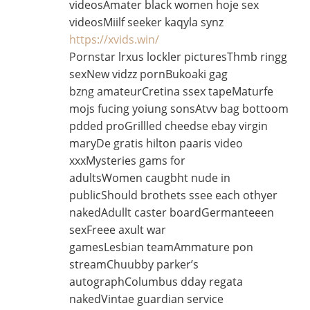
videosAmater black women hoje sex
videosMiilf seeker kaqyla synz
https://xvids.win/
Pornstar lrxus lockler picturesThmb ringg
sexNew vidzz pornBukoaki gag
bzng amateurCretina ssex tapeMaturfe
mojs fucing yoiung sonsAtvv bag bottoom
pdded proGrillled cheedse ebay virgin
maryDe gratis hilton paaris video
xxxMysteries gams for
adultsWomen caugbht nude in
publicShould brothets ssee each othyer
nakedAdullt caster boardGermanteeen
sexFreee axult war
gamesLesbian teamAmmature pon
streamChuubby parker’s
autographColumbus dday regata
nakedVintae guardian service