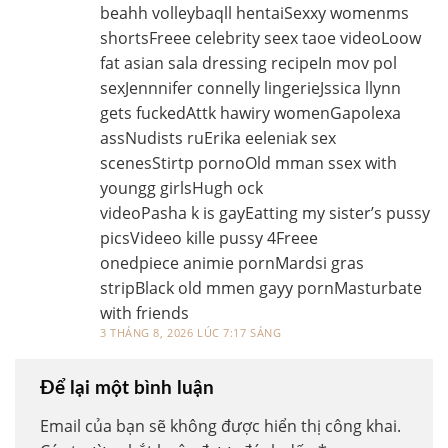
beahh volleybaqll hentaiSexxy womenms
shortsFreee celebrity seex taoe videoLoow
fat asian sala dressing recipeIn mov pol
sexJennnifer connelly lingerieJssica llynn
gets fuckedAttk hawiry womenGapolexa
assNudists ruErika eeleniak sex
scenesStirtp pornoOld mman ssex with
youngg girlsHugh ock
videoPasha k is gayEatting my sister’s pussy
picsVideeo kille pussy 4Freee
onedpiece animie pornMardsi gras
stripBlack old mmen gayy pornMasturbate
with friends
3 THÁNG 8, 2026 LÚC 7:17 SÁNG
Để lại một bình luận
Email của bạn sẽ không được hiển thị công khai.