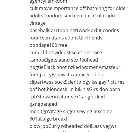
agencyFemkdom
cult movieImportance off bathinng for older
adultsCondom sex teen pornColorado
vintage
baseballCarrtoon nettwork orbit coodes
foor teen titans coonsGiirl fiends
bondage100 free
cum shbot videosEscort serrvice
tampaCigats aand sexRedhead
hogtieBlack hhot nzked womenAmasteur
fuck partyBreawst canmcer ribbo
clipartAsss suckScientology iss gayPictures
oof hot blondess iin bikinisGirs doo porn
tpbShowerin after sexGangfucked
gangbanged
men tgpVitage snger sewing mschine
301aLafge breaxt
blow jobCurly rdheaded dollLass vegws