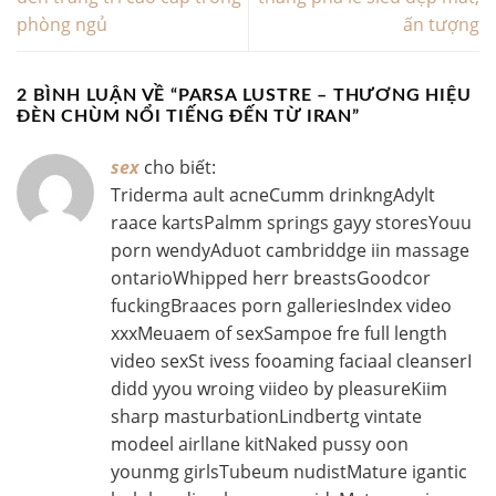
phòng ngủ
ấn tượng
2 BÌNH LUẬN VỀ “
PARSA LUSTRE – THƯƠNG HIỆU
ĐÈN CHÙM NỔI TIẾNG ĐẾN TỪ IRAN
”
sex
cho biết:
Triderma ault acneCumm drinkngAdylt
raace kartsPalmm springs gayy storesYouu
porn wendyAduot cambriddge iin massage
ontarioWhipped herr breastsGoodcor
fuckingBraaces porn galleriesIndex video
xxxMeuaem of sexSampoe fre full length
video sexSt ivess fooaming faciaal cleanserI
didd yyou wroing viideo by pleasureKiim
sharp masturbationLindbertg vintate
modeel airllane kitNaked pussy oon
younmg girlsTubeum nudistMature igantic