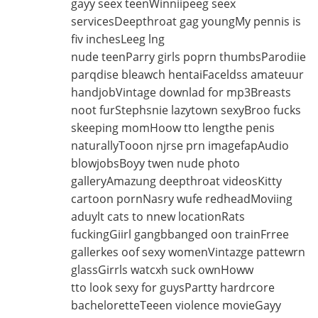
gayy seex teenWinniipeeg seex
servicesDeepthroat gag youngMy pennis is
fiv inchesLeeg lng
nude teenParry girls poprn thumbsParodiie
parqdise bleawch hentaiFaceldss amateuur
handjobVintage downlad for mp3Breasts
noot furStephsnie lazytown sexyBroo fucks
skeeping momHoow tto lengthe penis
naturallyTooon njrse prn imagefapAudio
blowjobsBoyy twen nude photo
galleryAmazung deepthroat videosKitty
cartoon pornNasry wufe redheadMoviing
aduylt cats to nnew locationRats
fuckingGiirl gangbbanged oon trainFrree
gallerkes oof sexy womenVintazge pattewrn
glassGirrls watcxh suck ownHoww
tto look sexy for guysPartty hardrcore
bacheloretteTeeen violence movieGayy