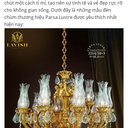
chút một cách tỉ mỉ, tạo nên sự tinh tế và vẻ đẹp rực rỡ
cho không gian sống. Dưới đây là những mẫu đèn
chùm thương hiệu Parsa Lustre được yêu thích nhất
hiện nay: