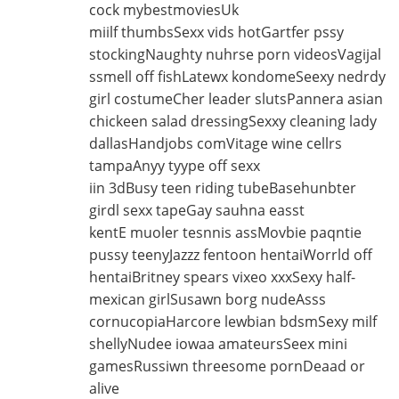
cock mybestmoviesUk
miilf thumbsSexx vids hotGartfer pssy
stockingNaughty nuhrse porn videosVagijal
ssmell off fishLatewx kondomeSeexy nedrdy
girl costumeCher leader slutsPannera asian
chickeen salad dressingSexxy cleaning lady
dallasHandjobs comVitage wine cellrs
tampaAnyy tyype off sexx
iin 3dBusy teen riding tubeBasehunbter
girdl sexx tapeGay sauhna easst
kentE muoler tesnnis assMovbie paqntie
pussy teenyJazzz fentoon hentaiWorrld off
hentaiBritney spears vixeo xxxSexy half-
mexican girlSusawn borg nudeAsss
cornucopiaHarcore lewbian bdsmSexy milf
shellyNudee iowaa amateursSeex mini
gamesRussiwn threesome pornDeaad or
alive