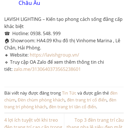
Châu Âu
LAVISH LIGHTING – Kiến tạo phong cách sống đẳng cấp
khác biệt
☎ Hotline:
0938. 548. 999
🏠 Showroom
: HA4.09 Khu đô thị Vinhome Marina , Lê
Chân, Hải Phòng.
🔸 Website
:
https://lavishgroup.vn/
🔹 Truy cập OA Zalo để xem thêm thông tin chi
tiết:
zalo.me/3130640373565238601
Bài viết này được đăng trong
Tin Tức
và được gắn thẻ
đèn
chùm
,
Đèn chùm phòng khách
,
đèn trang trí cổ điển
,
đèn
trang trí phòng khách
,
đèn trang trí tân cổ điển
.
4 lợi ích tuyệt vời khi treo
Top 3 đèn trang trí cầu
đèn trang trí cao cấp trong
thang pha lê siêu đẹp mắt,