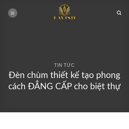
Bỏ
qua
nội
dung
TIN TỨC
Đèn chùm thiết kế tạo phong
cách ĐẲNG CẤP cho biệt thự