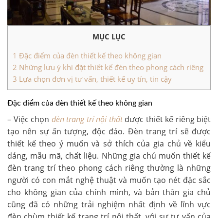
MỤC LỤC
1
Đặc điểm của đèn thiết kế theo không gian
2
Những lưu ý khi đặt thiết kế đèn theo phong cách riêng
3
Lựa chọn đơn vị tư vấn, thiết kế uy tín, tin cậy
Đặc điểm của đèn thiết kế theo không gian
– Việc chọn
đèn trang trí nội thất
được thiết kế riêng biệt
tạo nên sự ấn tượng, độc đáo. Đèn trang trí sẽ được
thiết kế theo ý muốn và sở thích của gia chủ về kiểu
dáng, mẫu mã, chất liệu. Những gia chủ muốn thiết kế
đèn trang trí theo phong cách riêng thường là những
người có con mắt nghệ thuật và muốn tạo nét đặc sắc
cho không gian của chính mình, và bản thân gia chủ
cũng đã có những trải nghiệm nhất định về lĩnh vực
đèn chùm thiết kế
trang trí nội thất, với sự tư vấn của