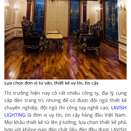
Lựa chọn đơn vị tư vấn, thiết kế uy tín, tin cậy
Thị trường hiện nay có rất nhiều công ty, đại lý cung
cấp đèn trang trí, nhưng để có được đội ngũ thiết kế
chuyên nghiệp, đội ngũ thi công tay nghề cao,
LAVISH
LIGHTING
là đơn vị uy tín, tin cậy hàng đầu Việt Nam.
Mọi khâu thiết kế từ lên ý tưởng, lựa chọn thiết kế phù
hợp với không gian đến chất liệu đèn đều được LAVISH