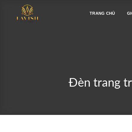
Bỏ
qua
TRANG CHỦ
GI
nội
dung
Đèn trang tr