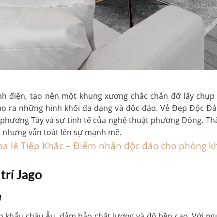
nh điện, tạo nên một khung xương chắc chắn đỡ lấy chụp
ạo ra những hình khối đa dạng và độc đáo. Vẻ Đẹp Độc Đáo
ế phương Tây và sự tinh tế của nghệ thuật phương Đông. 
 nhưng vẫn toát lên sự mạnh mẽ.
a lê Tiệp Khắc – Điểm nhấn độc đáo cho phòng k
trí Jago
u
 khẩu châu Âu, đảm bảo chất lượng và độ bền cao. Với ngu