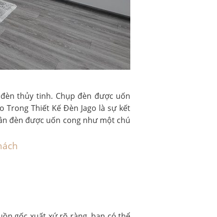
 đèn thủy tinh. Chụp đèn được uốn
 Trong Thiết Kế Đèn Jago là sự kết
Thân đèn được uốn cong như một chú
hách
ồn gốc xuất xứ rõ ràng, bạn có thể