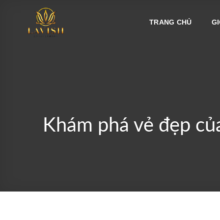
Bỏ
qua
TRANG CHỦ
GI
nội
dung
Khám phá vẻ đẹp của 