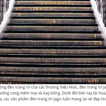
dòng đèn trang trí của các thương hiệu khác, đèn trang trí
đường cong mềm mại và bay bổng. Dưới đôi bàn tay tài hoa
za, các sản phẩm đèn trang trí Jago luôn mang lại vẻ đẹp t