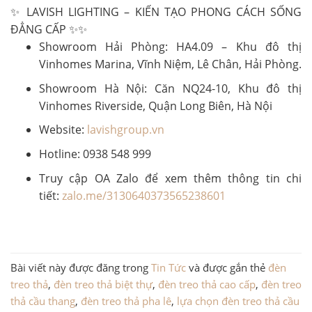
✨ LAVISH LIGHTING – KIẾN TẠO PHONG CÁCH SỐNG
ĐẲNG CẤP ✨✨
Showroom Hải Phòng: HA4.09 – Khu đô thị
Vinhomes Marina, Vĩnh Niệm, Lê Chân, Hải Phòng.
Showroom Hà Nội: Căn NQ24-10, Khu đô thị
Vinhomes Riverside, Quận Long Biên, Hà Nội
Website:
lavishgroup.vn
Hotline: 0938 548 999
Truy cập OA Zalo để xem thêm thông tin chi
tiết:
zalo.me/3130640373565238601
Bài viết này được đăng trong
Tin Tức
và được gắn thẻ
đèn
treo thả
,
đèn treo thả biệt thự
,
đèn treo thả cao cấp
,
đèn treo
thả cầu thang
,
đèn treo thả pha lê
,
lựa chọn đèn treo thả cầu