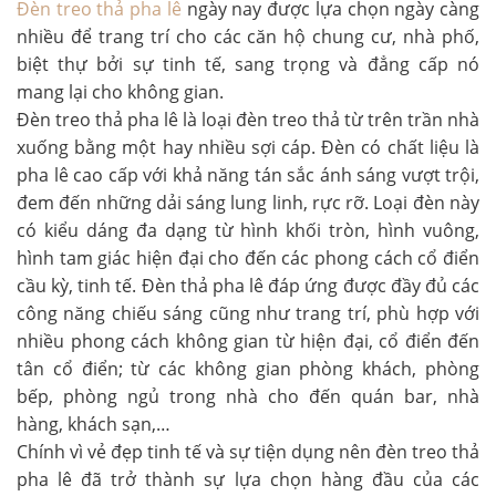
Đèn treo thả pha lê
ngày nay được lựa chọn ngày càng
nhiều để trang trí cho các căn hộ chung cư, nhà phố,
biệt thự bởi sự tinh tế, sang trọng và đẳng cấp nó
mang lại cho không gian.
Đèn treo thả pha lê là loại đèn treo thả từ trên trần nhà
xuống bằng một hay nhiều sợi cáp. Đèn có chất liệu là
pha lê cao cấp với khả năng tán sắc ánh sáng vượt trội,
đem đến những dải sáng lung linh, rực rỡ. Loại đèn này
có kiểu dáng đa dạng từ hình khối tròn, hình vuông,
hình tam giác hiện đại cho đến các phong cách cổ điển
cầu kỳ, tinh tế.
Đèn thả pha lê đáp ứng được đầy đủ các
công năng chiếu sáng cũng như trang trí, phù hợp với
nhiều phong cách không gian từ hiện đại, cổ điển đến
tân cổ điển; từ các không gian phòng khách, phòng
bếp, phòng ngủ trong nhà cho đến quán bar, nhà
hàng, khách sạn,…
Chính vì vẻ đẹp tinh tế và sự tiện dụng nên đèn treo thả
pha lê đã trở thành sự lựa chọn hàng đầu của các