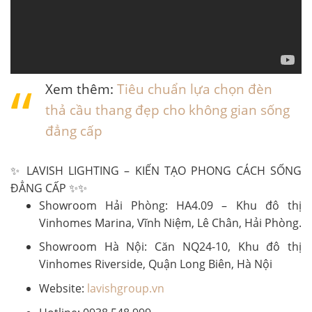
Xem thêm:
Tiêu chuẩn lựa chọn đèn
thả cầu thang đẹp cho không gian sống
đẳng cấp
✨ LAVISH LIGHTING – KIẾN TẠO PHONG CÁCH SỐNG
ĐẲNG CẤP ✨✨
Showroom Hải Phòng: HA4.09 – Khu đô thị
Vinhomes Marina, Vĩnh Niệm, Lê Chân, Hải Phòng.
Showroom Hà Nội: Căn NQ24-10, Khu đô thị
Vinhomes Riverside, Quận Long Biên, Hà Nội
Website:
lavishgroup.vn