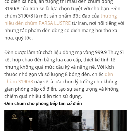
cổ điển xa hoa, ấn tượng thì mẫu đèn chùm đồng
3190/8 của Iran sẽ là lựa chọn tuyệt vời cho bạn. Đèn
chùm 3190/8 là một sản phẩm độc đáo của
thương
hiệu đèn chùm PARSA LUSTRE
từ Iran, nơi nổi tiếng với
những tác phẩm đèn đồng cổ điển mang hơi thở xa
hoa, quý tộc.
Đèn được làm từ chất liệu đồng mạ vàng 999.9 Thuỵ Sĩ
kết hợp chao đèn bằng lụa cao cấp, thiết kế tinh tế
nhưng không quá mức cầu kỳ và nặng nề. Với kích
thước nhỏ gọn và số lượng 8 bóng đèn, chiếc
đèn
chùm 3190/8
này sẽ là lựa chọn lý tưởng cho không
gian phòng bếp cổ điển, tạo sự sang trọng và không
chiếm quá nhiều diện tích sử dụng.
Đèn chùm cho phòng bếp tân cổ điển