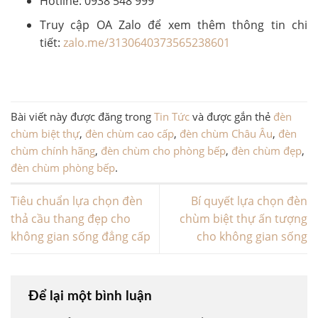
Hotline: 0938 548 999
Truy cập OA Zalo để xem thêm thông tin chi
tiết:
zalo.me/3130640373565238601
Bài viết này được đăng trong
Tin Tức
và được gắn thẻ
đèn
chùm biệt thự
,
đèn chùm cao cấp
,
đèn chùm Châu Âu
,
đèn
chùm chính hãng
,
đèn chùm cho phòng bếp
,
đèn chùm đẹp
,
đèn chùm phòng bếp
.
Tiêu chuẩn lựa chọn đèn
Bí quyết lựa chọn đèn
thả cầu thang đẹp cho
chùm biệt thự ấn tượng
không gian sống đẳng cấp
cho không gian sống
Để lại một bình luận