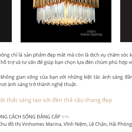
không chỉ là sản phẩm đẹp mắt mà còn là dịch vụ chăm sóc
g hỗ trợ và tư vấn để giúp bạn chọn lựa đèn chùm phù hợp 
t không gian sống của bạn với những kiệt tác ánh sáng đẳ
 nơi ánh sáng trở thành nghệ thuật.
i thất sáng tạo với đèn thả cầu thang đẹp
PHONG CÁCH SỐNG ĐẲNG CẤP ✨✨
hu đô thị Vinhomes Marina, Vĩnh Niệm, Lê Chân, Hải Phòng