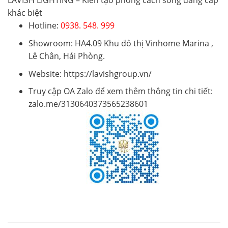
LAVISH LIGHTING – Kiến tạo phong cách sống đẳng cấp
khác biệt
Hotline
:
0938. 548. 999
Showroom
: HA4.09 Khu đô thị Vinhome Marina ,
Lê Chân, Hải Phòng.
Website
: https://lavishgroup.vn/
Truy cập OA Zalo để xem thêm thông tin chi tiết
:
zalo.me/3130640373565238601