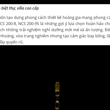
biệt thự, villa cao cấp
muốn tạo dựng phong cách thiết kế hoàng gia mang phong các
CS 200-8
,
NCS 200-95
là những gợi ý lựa chọn hoàn hảo ch
o khách những trải nghiệm nghỉ dưỡng mới mẻ và ấn tượng. 
 nhoáng, vừa trang nghiêm nhưng tạo cảm giác bay bổng, 
đầy quyến rũ.