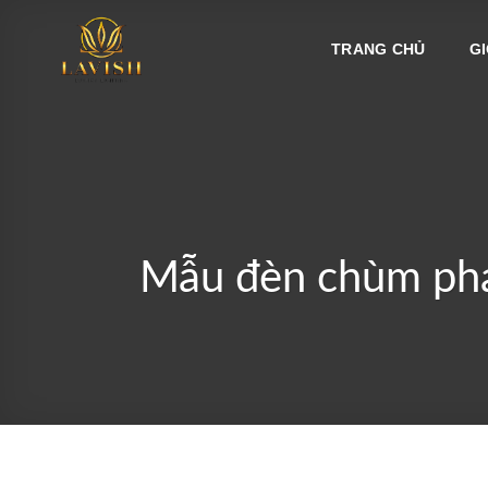
Bỏ
qua
TRANG CHỦ
GI
nội
dung
Mẫu đèn chùm pha 