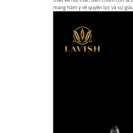
mang hàm ý về quyền lực và sự già