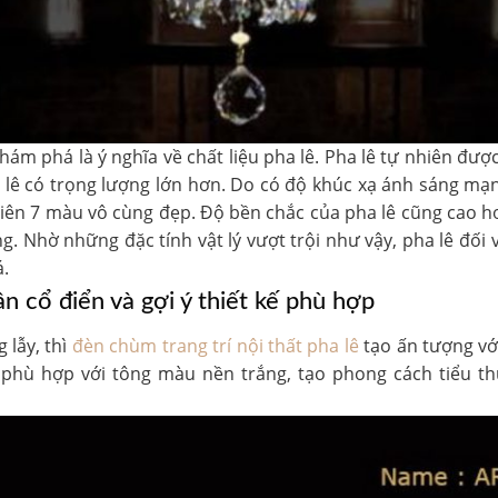
m phá là ý nghĩa về chất liệu pha lê. Pha lê tự nhiên được
ha lê có trọng lượng lớn hơn. Do có độ khúc xạ ánh sáng m
hiên 7 màu vô cùng đẹp. Độ bền chắc của pha lê cũng cao h
ng. Nhờ những đặc tính vật lý vượt trội như vậy, pha lê đối
á.
 cổ điển và gợi ý thiết kế phù hợp
 lẫy, thì
đèn chùm trang trí nội thất pha lê
tạo ấn tượng với
 phù hợp với tông màu nền trắng, tạo phong cách tiểu th