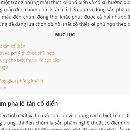
à một trong những mẫu thiết kế phổ biến và có xu hướng 
ng mẫu đèn chùm pha lê tân cổ điển hơn vì dòng sản phẩm t
à, mẫu đèn chùm đồng thời khắc phục được cả hai nhược đi
ũng dễ dàng lựa chọn đồ nội thất có thiết kế phù hợp theo 
MỤC LỤC
ê tân cổ điển
n và gợi ý thiết kế phù hợp
ng cho biệt thự, villa cao cấp
 ngủ
n
ông gian phòng khách
ish
ùm pha lê tân cổ điển
lên tính chất xa hoa và cao cấp về phong cách thiết kế nội t
ang trọng, thì đèn chùm là sản phẩm nghệ thuật có điểm n
 biểu tượng thiết kế đặc trưng của chế độ quý tộc châu Âu t