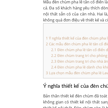
Mẫu đèn chùm pha lê tân cổ điển l
cả. Đa số khách hàng yêu thích dò
nội thất sẵn có của căn nhà. Hai l
không quá đơn điệu về thiết kế và c
1
Ý nghĩa thiết kế của đèn chùm pha l
2
Các mẫu đèn chùm pha lê tân cổ điể
2.1
Đèn chùm pha lê tân cổ điển dù
2.2
Đèn chùm trang trí cho phòng
2.3
Đèn chùm trang trí cho nhà ă
2.4
Đèn chùm pha lê dành cho kh
3
Lựa chọn mẫu đèn chùm pha lê Lav
Ý nghĩa thiết kế của đèn ch
Bản thân thiết kế đèn chùm đã toát 
không gian có thiết kế nội thất s
thiết kế nội thất. Đèn chùm còn là